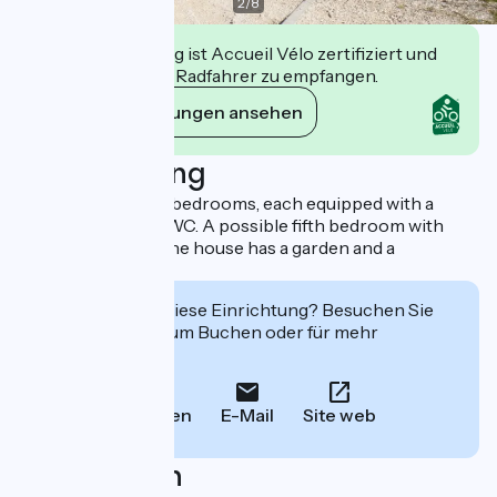
2
/
8
Diese Einrichtung ist Accueil Vélo zertifiziert und
verpflichtet sich, Radfahrer zu empfangen.
Ihre Verpflichtungen ansehen
Beschreibung
House with 4 large bedrooms, each equipped with a
shower room and WC. A possible fifth bedroom with
convertible sofa. The house has a garden and a
swimming pool.
Interessiert Sie diese Einrichtung? Besuchen Sie
deren Website zum Buchen oder für mehr
Informationen.
Anrufen
E-Mail
Site web
Localisation