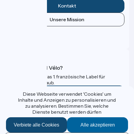
Kontakt
Unsere Mission
Pressebereich
Profi-Bereich
FAQ
Was ist Accueil Vélo?
Accueil Vélo ist das 1. französische Label für
Radfahrer im Urlaub.
Mehr erfahren
Diese Webseite verwendet 'Cookies' um
Inhalte und Anzeigen zu personalisieren und
zu analysieren. Bestimmen Sie, welche
Gefördert im Rahmen von Destination France
Dienste benutzt werden dürfen
Verbiete alle Cookies
Alle akzeptieren