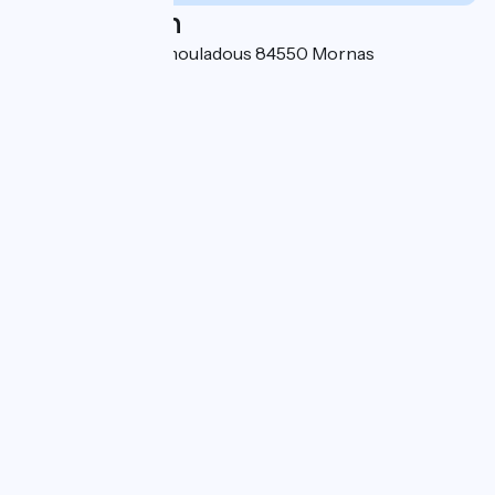
Localisation
117 chemin des Immouladous 84550 Mornas