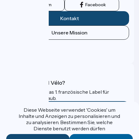
Instagram
Facebook
Kontakt
Unsere Mission
Pressebereich
Profi-Bereich
FAQ
Was ist Accueil Vélo?
Accueil Vélo ist das 1. französische Label für
Radfahrer im Urlaub.
Mehr erfahren
Diese Webseite verwendet 'Cookies' um
Inhalte und Anzeigen zu personalisieren und
zu analysieren. Bestimmen Sie, welche
Gefördert im Rahmen von Destination France
Dienste benutzt werden dürfen