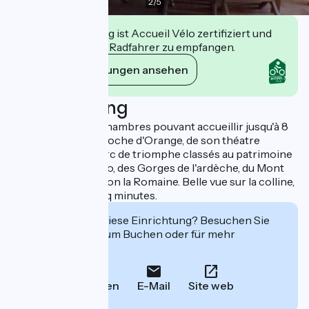
2
/
5
Diese Einrichtung ist Accueil Vélo zertifiziert und
verpflichtet sich, Radfahrer zu empfangen.
Ihre Verpflichtungen ansehen
Beschreibung
Logement avec 3 chambres pouvant accueillir jusqu'à 8
personnes. Très proche d'Orange, de son théatre
antique et de son arc de triomphe classés au patrimoine
mondial de l'Unesco, des Gorges de l'ardèche, du Mont
Ventoux, et de Vaison la Romaine. Belle vue sur la colline,
supermarché à cinq minutes.
Interessiert Sie diese Einrichtung? Besuchen Sie
deren Website zum Buchen oder für mehr
Informationen.
Anrufen
E-Mail
Site web