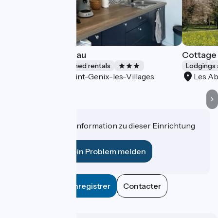
Le Gîte du Château
Cottage 
Lodgings and furnished rentals
Lodgings 
Saint-Genix-les-Villages
Les Ab
Accueil Vélo
Haben Sie eine Information zu dieser Einrichtung
für uns?
Ein Problem melden
Enregistrer
Contacter