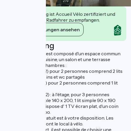
2
/
9
Diese Einrichtung ist Accueil Vélo zertifiziert und
verpflichtet sich, Radfahrer zu empfangen.
Ihre Verpflichtungen ansehen
Beschreibung
Le Gîte du Château est composé d'un espace commun
comprenant une cuisine, un salon et une terrasse
ombragée et de 3 chambres :
- chambre 10 (12m2) pour 2 personnes comprend 2 lits
jumeaux, salle de bains et wc partagés
- chambre 11 (12m2) pour 2 personnes comprend 1 lit
double 140 x 200
- chambre 12 (30m2) : à l'étage, pour 3 personnes
comprend 1 lit double 140 x 200, 1 lit simple 90 x 190
Chaque chambre dispose d' 1 TV écran plat, d'un coin
bureau et d'un lavabo.
Un parking privé gratuit est à votre disposition. Les
cyclistes apprécieront le local à vélo.
Pour plus de confort, il est possible de choisir une