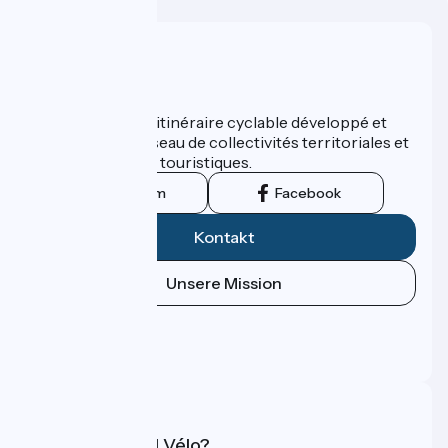
Wer sind wir?
ViaRhôna est un itinéraire cyclable développé et
promu par un réseau de collectivités territoriales et
leurs institutions touristiques.
Instagram
Facebook
Kontakt
Unsere Mission
Pressebereich
Profi-Bereich
FAQ
Was ist Accueil Vélo?