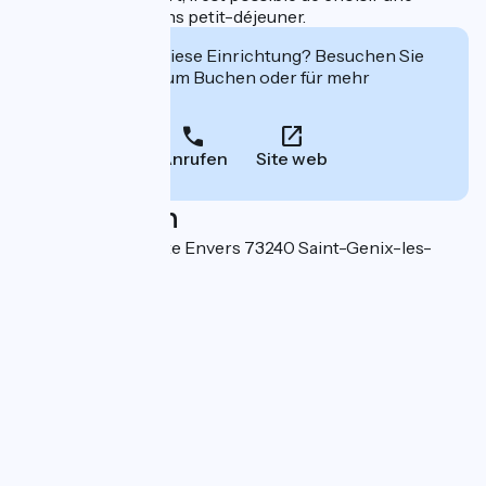
formule avec ou sans petit-déjeuner.
Interessiert Sie diese Einrichtung? Besuchen Sie
deren Website zum Buchen oder für mehr
Informationen.
Anrufen
Site web
Localisation
655 Chemin de Côte Envers 73240 Saint-Genix-les-
Villages