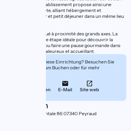
parking gratuit. L’établissement propose ainsi une
expérience complète, alliant hébergement et
restauration du soir et petit déjeuner dans un même lieu
convivial.
Facile d’accès et situé à proximité des grands axes, La
Vallée constitue une étape idéale pour découvrir la
région, se reposer ou faire une pause gourmande dans
un cadre simple, chaleureux et accueillant.
Interessiert Sie diese Einrichtung? Besuchen Sie
deren Website zum Buchen oder für mehr
Informationen.
Anrufen
E-Mail
Site web
Localisation
1 Route départementale 86 07340 Peyraud