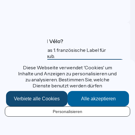
Pressebereich
Profi-Bereich
FAQ
Was ist Accueil Vélo?
Accueil Vélo ist das 1. französische Label für
Radfahrer im Urlaub.
Mehr erfahren
Diese Webseite verwendet 'Cookies' um
Inhalte und Anzeigen zu personalisieren und
zu analysieren. Bestimmen Sie, welche
Gefördert im Rahmen von Destination France
Dienste benutzt werden dürfen
Verbiete alle Cookies
Alle akzeptieren
Données personnelles
Personalisieren
Espace Presse
DE
Kontakt
Mentions légales
Kartenoptionen
Réalisation :
StudioJuillet
et
France Vélo Tourisme