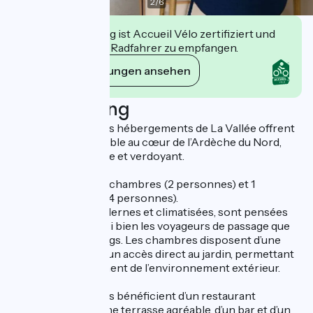
2
/
6
Diese Einrichtung ist Accueil Vélo zertifiziert und
verpflichtet sich, Radfahrer zu empfangen.
Ihre Verpflichtungen ansehen
Beschreibung
Situés à Peyraud, les hébergements de La Vallée offrent
une étape confortable au cœur de l’Ardèche du Nord,
dans un cadre calme et verdoyant.
Nous proposons 2 chambres (2 personnes) et 1
chambre familiale (4 personnes).
Les chambres, modernes et climatisées, sont pensées
pour accueillir aussi bien les voyageurs de passage que
les séjours plus longs. Les chambres disposent d’une
terrasse et offrent un accès direct au jardin, permettant
de profiter pleinement de l’environnement extérieur.
Sur place, les clients bénéficient d’un restaurant
bistronomique, d’une terrasse agréable, d’un bar et d’un