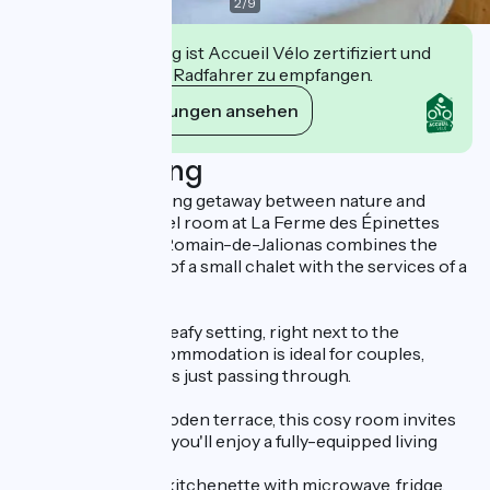
2
/
9
Diese Einrichtung ist Accueil Vélo zertifiziert und
verpflichtet sich, Radfahrer zu empfangen.
Ihre Verpflichtungen ansehen
Beschreibung
Looking for a relaxing getaway between nature and
comfort? The Motel room at La Ferme des Épinettes
campsite in Saint-Romain-de-Jalionas combines the
warm atmosphere of a small chalet with the services of a
modern hotel.
Situated in a quiet, leafy setting, right next to the
ViaRhôna, this accommodation is ideal for couples,
cyclists or travellers just passing through.
With its private wooden terrace, this cosy room invites
you to relax. Inside, you'll enjoy a fully-equipped living
space:
private bathroom, kitchenette with microwave, fridge,