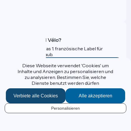
Pressebereich
Profi-Bereich
FAQ
Was ist Accueil Vélo?
Accueil Vélo ist das 1. französische Label für
Radfahrer im Urlaub.
Mehr erfahren
Diese Webseite verwendet 'Cookies' um
Inhalte und Anzeigen zu personalisieren und
zu analysieren. Bestimmen Sie, welche
Gefördert im Rahmen von Destination France
Dienste benutzt werden dürfen
Verbiete alle Cookies
Alle akzeptieren
Données personnelles
Personalisieren
Espace Presse
DE
Kontakt
Mentions légales
Kartenoptionen
Réalisation :
StudioJuillet
et
France Vélo Tourisme