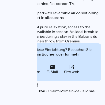
kettle and coffee machine, flat-screen TV,
All rooms are equipped with reversible air conditioning
for optimum comfort in all seasons.
And for a moment of pure relaxation, access to the
campsite jacuzzi is available in season. An ideal break to
recharge your batteries during a stay in the Balcons du
Dauphiné, just a stone's throw from Crémieu.
Interessiert Sie diese Einrichtung? Besuchen Sie
deren Website zum Buchen oder für mehr
Informationen.
Anrufen
E-Mail
Site web
Localisation
9 rue des Epinettes 38460 Saint-Romain-de-Jalionas