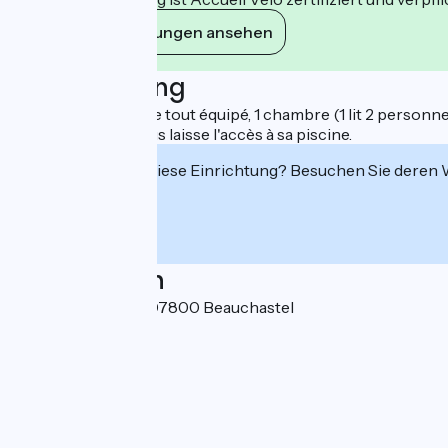
Ihre Verpflichtungen ansehen
Beschreibung
Séjour, coin-cuisine tout équipé, 1 chambre (1 lit 2 personne
Le propriétaire vous laisse l'accès à sa piscine.
Interessiert Sie diese Einrichtung? Besuchen Sie deren
Localisation
15 Route du Serre 07800 Beauchastel