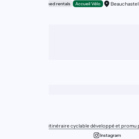
Beauchastel
Lodgings and furnished rentals
Accueil Vélo
Wer sind wir?
ViaRhôna est un itinéraire cyclable développé et promu par
Instagram