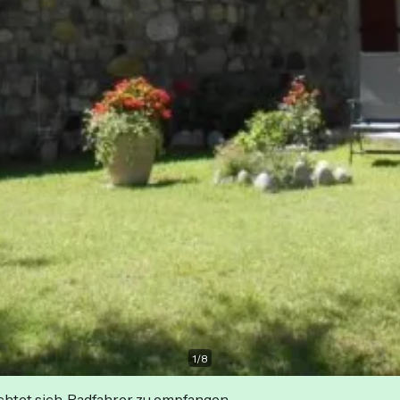
1
/
8
ichtet sich, Radfahrer zu empfangen.