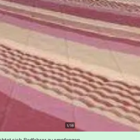
1
/
18
ichtet sich, Radfahrer zu empfangen.