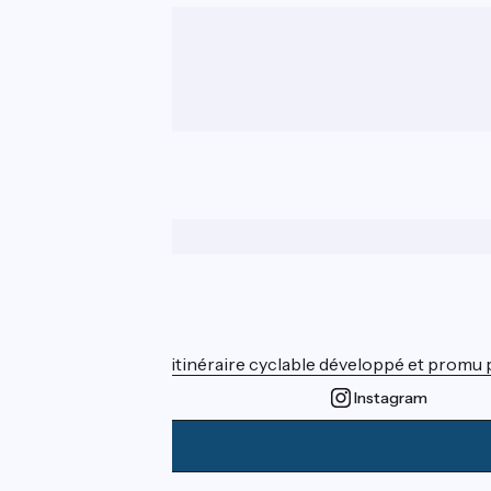
Wer sind wir?
ViaRhôna est un itinéraire cyclable développé et promu par
Instagram