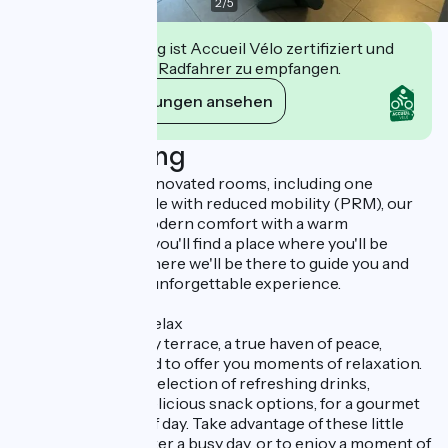
2
/
5
Diese Einrichtung ist Accueil Vélo zertifiziert und
verpflichtet sich, Radfahrer zu empfangen.
Ihre Verpflichtungen ansehen
Beschreibung
With 12 recently renovated rooms, including one
accessible to people with reduced mobility (PRM), our
hotel combines modern comfort with a warm
atmosphere. Here you'll find a place where you'll be
looked after, and where we'll be there to guide you and
make your stay an unforgettable experience.
A unique place to relax
Discover our sunny terrace, a true haven of peace,
tastefully decorated to offer you moments of relaxation.
The hotel offers a selection of refreshing drinks,
accompanied by delicious snack options, for a gourmet
break at any time of day. Take advantage of these little
treats to unwind after a busy day, or to enjoy a moment of