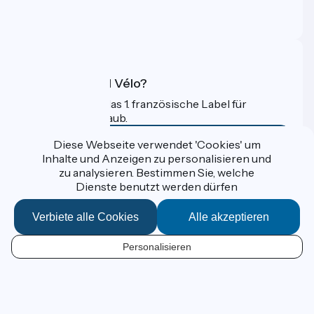
Profi-Bereich
FAQ
Was ist Accueil Vélo?
Accueil Vélo ist das 1. französische Label für
Radfahrer im Urlaub.
Mehr erfahren
Diese Webseite verwendet 'Cookies' um
Inhalte und Anzeigen zu personalisieren und
zu analysieren. Bestimmen Sie, welche
Gefördert im Rahmen von Destination France
Dienste benutzt werden dürfen
Verbiete alle Cookies
Alle akzeptieren
Données personnelles
Personalisieren
Espace Presse
DE
Kontakt
Mentions légales
Kartenoptionen
Réalisation :
StudioJuillet
et
France Vélo Tourisme
Standard-Kartenhintergrund