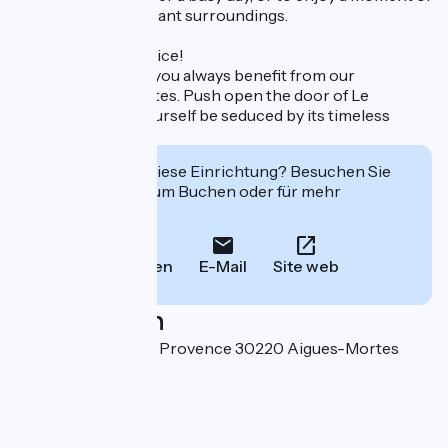
conviviality in pleasant surroundings.
Book at the best price!
By booking direct, you always benefit from our
guaranteed best rates. Push open the door of Le
Médiéval and let yourself be seduced by its timeless
charm!
Interessiert Sie diese Einrichtung? Besuchen Sie
deren Website zum Buchen oder für mehr
Informationen.
Anrufen
E-Mail
Site web
Localisation
221 avenue pont de Provence 30220 Aigues-Mortes