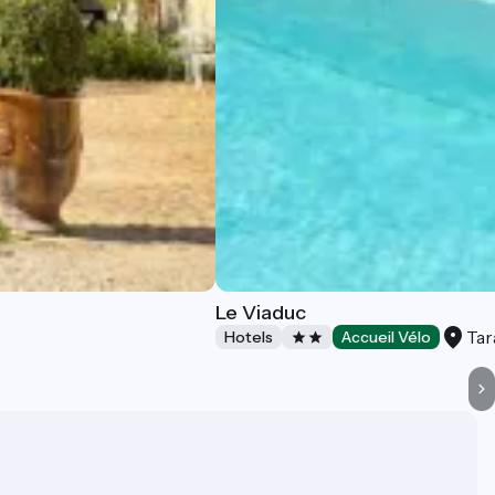
Le Viaduc
Ta
Hotels
Accueil Vélo