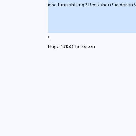
Interessiert Sie diese Einrichtung? Besuchen Sie deren
Localisation
7 boulevard Victor Hugo 13150 Tarascon