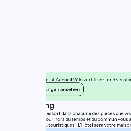
Diese Einrichtung ist Accueil Vélo zertifiziert und verpfl
Ihre Verpflichtungen ansehen
Beschreibung
L’âme de la bâtisse ressort dans chacune des pièces que vo
expérience ! Un séjour hors du temps et du commun vous atte
professionnelles ou touristiques ! L’Hôtel sera votre maiso