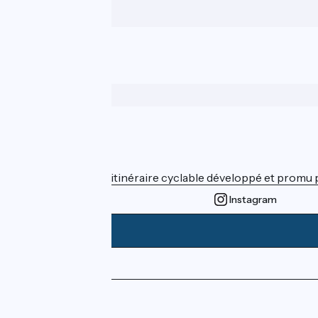
Wer sind wir?
ViaRhôna est un itinéraire cyclable développé et promu par
Instagram
Pressebereich
Profi-Bereich
FAQ