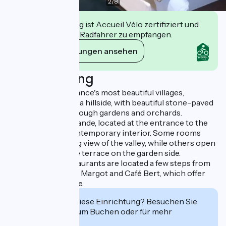
2
/
8
Diese Einrichtung ist Accueil Vélo zertifiziert und
verpflichtet sich, Radfahrer zu empfangen.
Ihre Verpflichtungen ansehen
Beschreibung
Listed as one of France's most beautiful villages,
Mirmande is set on a hillside, with beautiful stone-paved
streets winding through gardens and orchards.
The Hôtel de Mirmande, located at the entrance to the
village, boasts a contemporary interior. Some rooms
offer a breathtaking view of the valley, while others open
onto a small private terrace on the garden side.
To eat, several restaurants are located a few steps from
the hotel, including Margot and Café Bert, which offer
careful, local cuisine.
Interessiert Sie diese Einrichtung? Besuchen Sie
deren Website zum Buchen oder für mehr
Informationen.