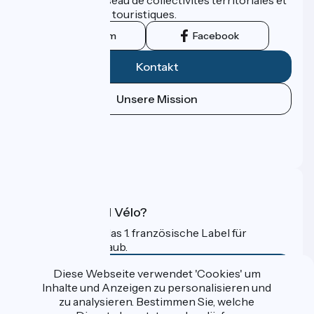
leurs institutions touristiques.
Instagram
Facebook
Kontakt
Unsere Mission
Pressebereich
Profi-Bereich
FAQ
Was ist Accueil Vélo?
Accueil Vélo ist das 1. französische Label für
Radfahrer im Urlaub.
Mehr erfahren
Diese Webseite verwendet 'Cookies' um
Inhalte und Anzeigen zu personalisieren und
zu analysieren. Bestimmen Sie, welche
Gefördert im Rahmen von Destination France