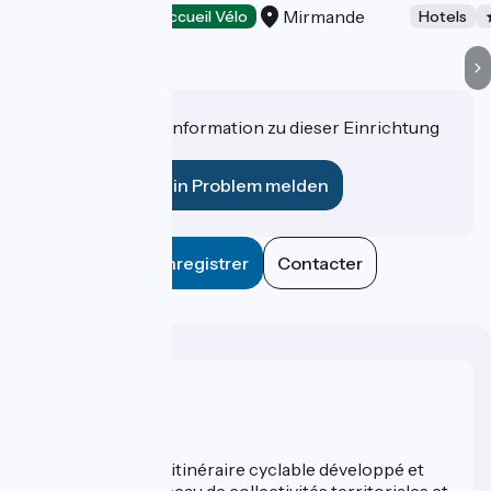
Mirmande
Hotels
Accueil Vélo
Hotels
Haben Sie eine Information zu dieser Einrichtung
für uns?
Ein Problem melden
Enregistrer
Contacter
Wer sind wir?
ViaRhôna est un itinéraire cyclable développé et
promu par un réseau de collectivités territoriales et