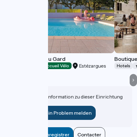
Ibis Styles Pont du Gard
Boutique
Estézargues
Hotels
Accueil Vélo
Hotels
Haben Sie eine Information zu dieser Einrichtung
für uns?
Ein Problem melden
Enregistrer
Contacter