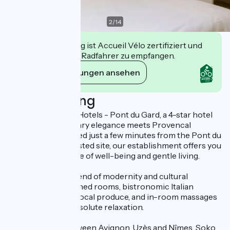
2
/
14
Diese Einrichtung ist Accueil Vélo zertifiziert und
verpflichtet sich, Radfahrer zu empfangen.
Ihre Verpflichtungen ansehen
Beschreibung
Welcome to Soko Hotels - Pont du Gard, a 4-star hotel
where contemporary elegance meets Provencal
authenticity. Located just a few minutes from the Pont du
Gard, a UNESCO-listed site, our establishment offers you
a unique experience of well-being and gentle living.
In a harmonious blend of modernity and cultural
heritage, enjoy refined rooms, bistronomic Italian
cuisine made with local produce, and in-room massages
for a moment of absolute relaxation.
Ideally located between Avignon, Uzès and Nîmes, Soko