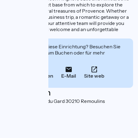
Hotels is the perfect base from which to explore the
historical and natural treasures of Provence. Whether
you're planning a business trip, a romantic getaway or a
weekend getaway, our attentive team will provide you
with a personalized welcome and an unforgettable
experience.
Interessiert Sie diese Einrichtung? Besuchen Sie
deren Website zum Buchen oder für mehr
Informationen.
Anrufen
E-Mail
Site web
Localisation
24 avenue du Pont du Gard 30210 Remoulins