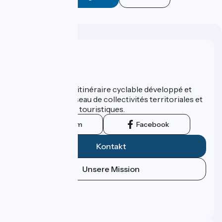
Wer sind wir?
ViaRhôna est un itinéraire cyclable développé et
promu par un réseau de collectivités territoriales et
leurs institutions touristiques.
Instagram
Facebook
Kontakt
Unsere Mission
Pressebereich
Profi-Bereich
FAQ