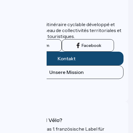
Wer sind wir?
ViaRhôna est un itinéraire cyclable développé et
promu par un réseau de collectivités territoriales et
leurs institutions touristiques.
Instagram
Facebook
Kontakt
Unsere Mission
Pressebereich
Profi-Bereich
FAQ
Was ist Accueil Vélo?
Accueil Vélo ist das 1. französische Label für