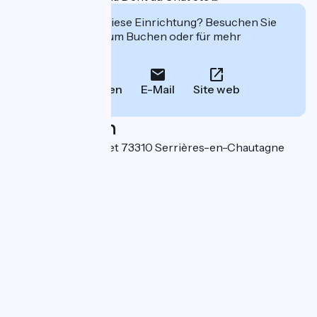
Interessiert Sie diese Einrichtung? Besuchen Sie
deren Website zum Buchen oder für mehr
Informationen.
Anrufen
E-Mail
Site web
Localisation
121 route de serpolet 73310 Serrières-en-Chautagne