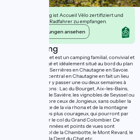
2
/
5
Diese Einrichtung ist Accueil Vélo zertifiziert und
verpflichtet sich, Radfahrer zu empfangen.
Ihre Verpflichtungen ansehen
Beschreibung
Le Camping le Clairet est un camping familial, convivial et
calme, bien ombragé et idéalement situé au bord du plan
d'eau communal de Serrières en Chautagne en Savoie.
Son emplacement central en Chautagne en fait un lieu
très approprié pour y passer une ou deux semaines à
découvrir les environs : Lac du Bourget, Aix-les-Bains,
Chanaz et le canal de Savière, les vignobles de Seyssel ou
du Bugey, mais encore ceux de Jongieux, sans oublier la
proximité immédiate de la via rhona et de la montagne
pour les cyclistes les plus courageux, qui pourront par
exemple emprunter le col du Grand Colombier. De
nombreuses randonnées et points de vues sont
proches aussi : le col de la Chambotte, le Mont Revard, le
belvédère d'Ontex, la Dent du Chat etc ....