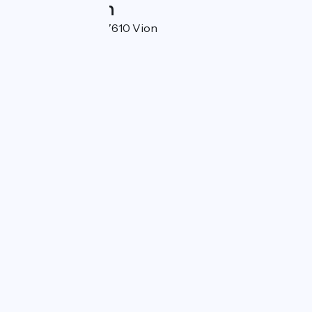
Localisation
1307, Rue Royale 07610 Vion