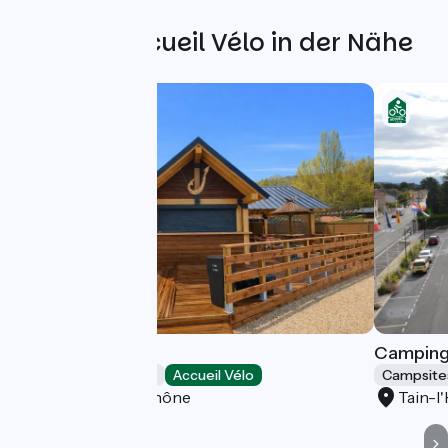
Weitere Accueil Vélo in der Nähe
Camping MAUI
Camping
Campsites
Accueil Vélo
Campsite
Tournon-sur-Rhône
Tain-l