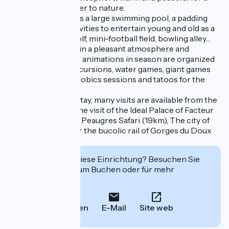
stay of healing closer to nature.
The campsite offers a large swimming pool, a padding
pool and other activities to entertain young and old as a
playground, mini golf, mini-football field, bowling alley…
TO spend holidays in a pleasant atmosphere and
conviviality, various animations in season are organized
as accompanied excursions, water games, giant games
evenings, water aerobics sessions and tatoos for the
children.
To complete your stay, many visits are available from the
campsite, such as the visit of the Ideal Palace of Facteur
Cheval (28 km), the Peaugres Safari (19km), The city of
Chocolate (9km) or the bucolic rail of Gorges du Doux
(21km).
Interessiert Sie diese Einrichtung? Besuchen Sie
deren Website zum Buchen oder für mehr
Informationen.
Anrufen
E-Mail
Site web