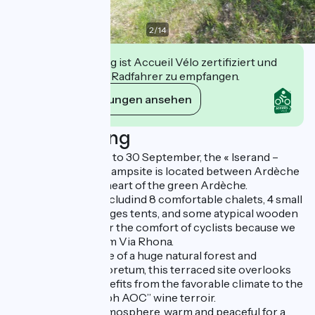
2
/
14
Diese Einrichtung ist Accueil Vélo zertifiziert und
verpflichtet sich, Radfahrer zu empfangen.
Ihre Verpflichtungen ansehen
Beschreibung
Open from 01 April to 30 September, the « Iserand –
Calme et Nature » campsite is located between Ardèche
and Drôme, in the heart of the green Ardèche.
It has 60 pitches includind 8 comfortable chalets, 4 small
chalets, 2 large Lodges tents, and some atypical wooden
accommodation for the comfort of cyclists because we
are 100 meters from Via Rhona.
Nestled on the edge of a huge natural forest and
designed as an arboretum, this terraced site overlooks
the Rhone and benefits from the favorable climate to the
famous “Saint joseph AOC” wine terroir.
There is a family atmosphere, warm and peaceful for a