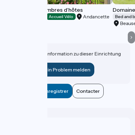
Villa Rhôna : Chambres d'hôtes
Domaine 
Andancette
Bed and breakfast
Accueil Vélo
Bed and b
Beaus
Haben Sie eine Information zu dieser Einrichtung
für uns?
Ein Problem melden
Enregistrer
Contacter