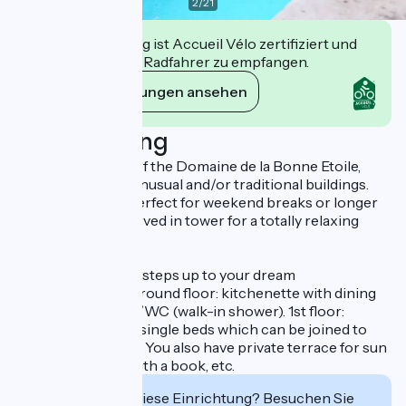
2
/
21
Diese Einrichtung ist Accueil Vélo zertifiziert und
verpflichtet sich, Radfahrer zu empfangen.
Ihre Verpflichtungen ansehen
Beschreibung
Tower in grounds of the Domaine de la Bonne Etoile,
ideal for lovers of unusual and/or traditional buildings.
This cosy nest is perfect for weekend breaks or longer
stays. Breakfast served in tower for a totally relaxing
holiday.
Take narrow stone steps up to your dream
accommodation. Ground floor: kitchenette with dining
area, shower room/WC (walk-in shower). 1st floor:
bedroom with two single beds which can be joined to
form king-size bed. You also have private terrace for sun
bathing, relaxing with a book, etc.
Interessiert Sie diese Einrichtung? Besuchen Sie