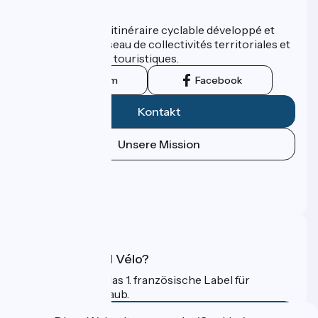
Wer sind wir?
ViaRhôna est un itinéraire cyclable développé et
promu par un réseau de collectivités territoriales et
leurs institutions touristiques.
Instagram
Facebook
Kontakt
Unsere Mission
Pressebereich
Profi-Bereich
FAQ
Was ist Accueil Vélo?
Accueil Vélo ist das 1. französische Label für
Radfahrer im Urlaub.
Mehr erfahren