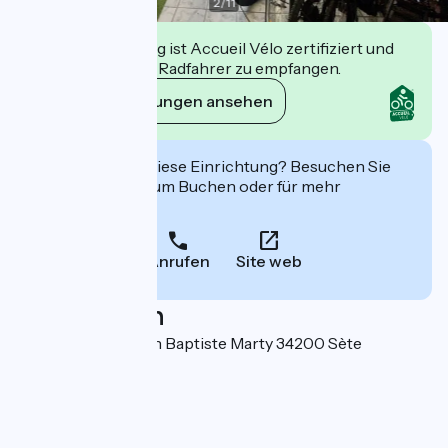
2
/
11
Diese Einrichtung ist Accueil Vélo zertifiziert und
verpflichtet sich, Radfahrer zu empfangen.
Ihre Verpflichtungen ansehen
Interessiert Sie diese Einrichtung? Besuchen Sie
deren Website zum Buchen oder für mehr
Informationen.
Anrufen
Site web
Localisation
29 Promenade Jean Baptiste Marty 34200 Sète