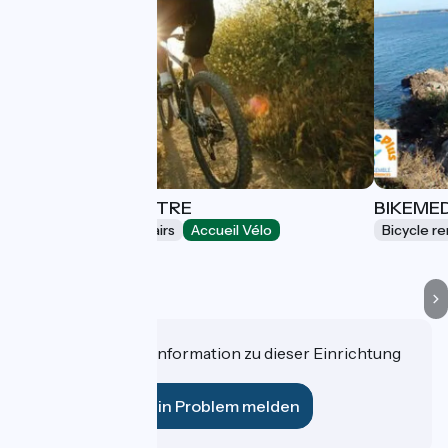
GALEXIA BIEN-ÊTRE
BIKEME
Bicycle rentals/ repairs
Accueil Vélo
Bicycle re
Frontignan
Haben Sie eine Information zu dieser Einrichtung
für uns?
Ein Problem melden