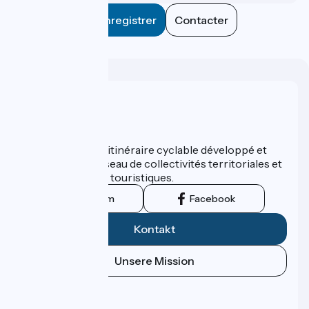
Enregistrer
Contacter
Wer sind wir?
ViaRhôna est un itinéraire cyclable développé et
promu par un réseau de collectivités territoriales et
leurs institutions touristiques.
Instagram
Facebook
Kontakt
Unsere Mission
Pressebereich
Profi-Bereich