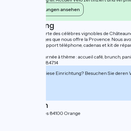
Ihre Verpflichtungen ansehen
Beschreibung
Partez à la découverte des célèbres vignobles de Châteauneu
magnifiques paysages que nous offre la Provence. Nous avon
le porte-bagage, support téléphone, cadenas et kit de réparat
gare d’Orange.
Organisation de journée à thème : accueil café, brunch, pan
Plus d'infos 06.84.98.47.14
Interessiert Sie diese Einrichtung? Besuchen Sie deren
Localisation
Chemin des sources 84100 Orange