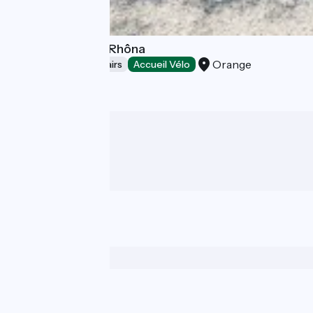
Orange Bike Via Rhôna
Orange
Bicycle rentals/ repairs
Accueil Vélo