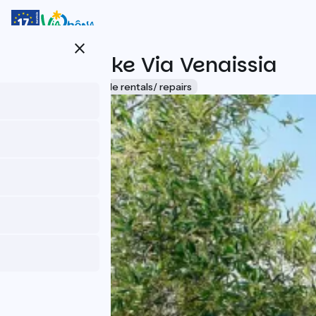
Direkt
zum
Inhalt
close
Orange Bike Via Venaissia
Accueil Vélo
Bicycle rentals/ repairs