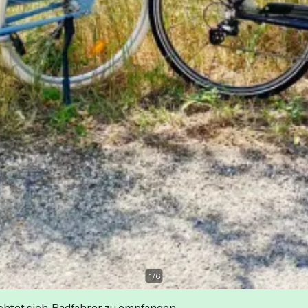
1
/
6
ichtet sich, Radfahrer zu empfangen.