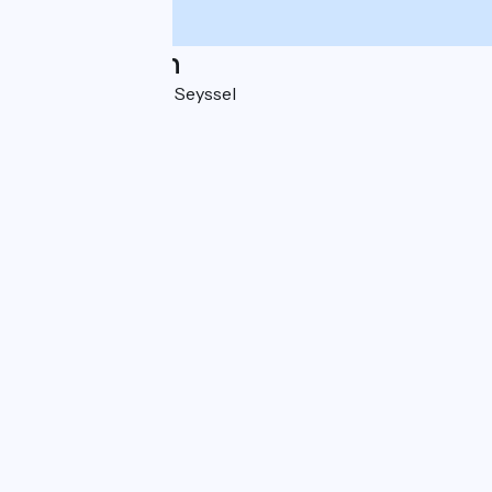
Localisation
5 grande rue 74910 Seyssel