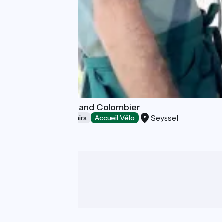
Atelier Cycles Grand Colombier
Seyssel
Bicycle rentals/ repairs
Accueil Vélo