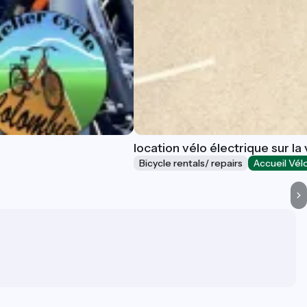
location vélo électrique sur l
Bicycle rentals/ repairs
Accueil Vél