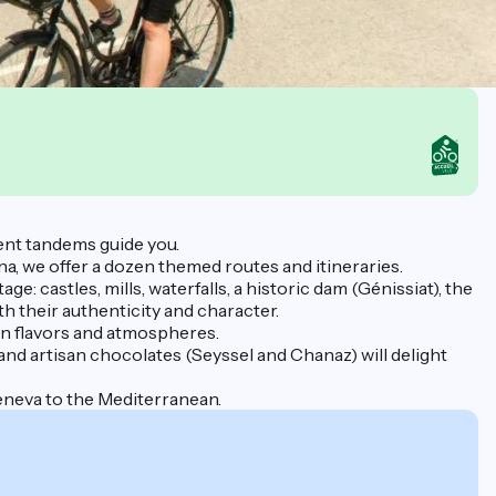
ent tandems guide you.
na, we offer a dozen themed routes and itineraries.
e: castles, mills, waterfalls, a historic dam (Génissiat), the
 their authenticity and character.
 in flavors and atmospheres.
and artisan chocolates (Seyssel and Chanaz) will delight
eneva to the Mediterranean.