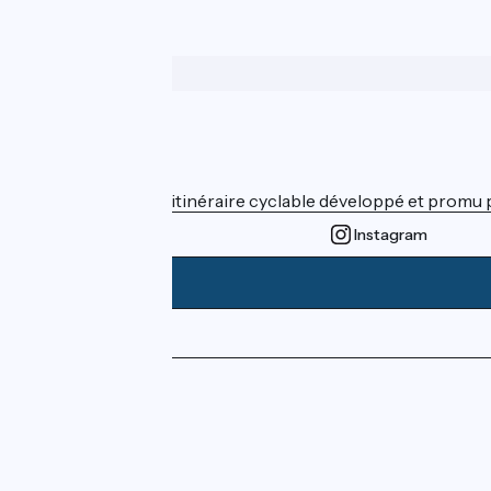
Wer sind wir?
ViaRhôna est un itinéraire cyclable développé et promu par
Instagram
Pressebereich
Profi-Bereich
FAQ