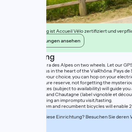
Diese Einrichtung ist Accueil Vélo zertifiziert und verpfl
Ihre Verpflichtungen ansehen
Beschreibung
ViaRhôna and Riviera des Alpes on two wheels. Let our GPS
3 territories to cross in the heart of the ViaRhôna: Pays de
Once you've made your choice, you can hop on your electric (or
Lavours marsh nature reserve, not forgetting the mysteriou
The GPS on the bikes (subject to availability) will guide yo
Wine from Seyssel and Chautagne (label vignoble et découve
your taste buds during an impromptu visit/tasting.
New this year, tandem and recumbent bicycles will enable 
Interessiert Sie diese Einrichtung? Besuchen Sie deren