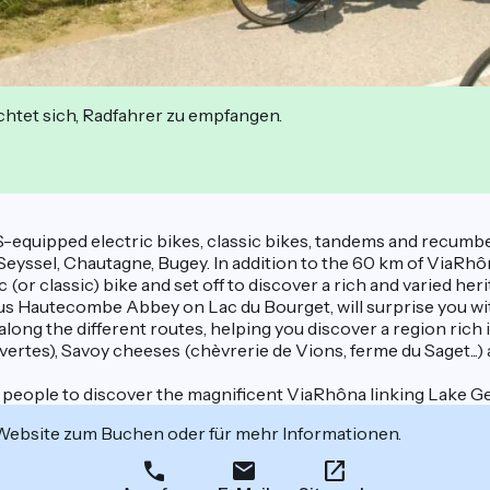
ichtet sich, Radfahrer zu empfangen.
-equipped electric bikes, classic bikes, tandems and recumb
 Seyssel, Chautagne, Bugey. In addition to the 60 km of ViaRhô
 classic) bike and set off to discover a rich and varied heritag
s Hautecombe Abbey on Lac du Bourget, will surprise you with
u along the different routes, helping you discover a region rich
rtes), Savoy cheeses (chèvrerie de Vions, ferme du Saget...) 
2 people to discover the magnificent ViaRhôna linking Lake G
 Website zum Buchen oder für mehr Informationen.