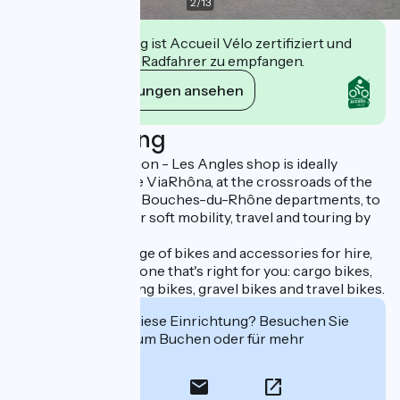
2
/
13
Diese Einrichtung ist Accueil Vélo zertifiziert und
verpflichtet sich, Radfahrer zu empfangen.
Ihre Verpflichtungen ansehen
Beschreibung
The Cyclable Avignon - Les Angles shop is ideally
located close to the ViaRhôna, at the crossroads of the
Gard, Vaucluse and Bouches-du-Rhône departments, to
meet your needs for soft mobility, travel and touring by
bike.
We offer a wide range of bikes and accessories for hire,
so you can find the one that's right for you: cargo bikes,
electric bikes, folding bikes, gravel bikes and travel bikes.
Interessiert Sie diese Einrichtung? Besuchen Sie
deren Website zum Buchen oder für mehr
Informationen.