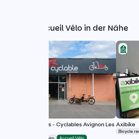
Weitere Accueil Vélo in der Nähe
Location de Vélos - Cyclables Avignon Les
Axibike
Angles
Bicycle re
Bicycle rentals/ repairs
Accueil Vélo