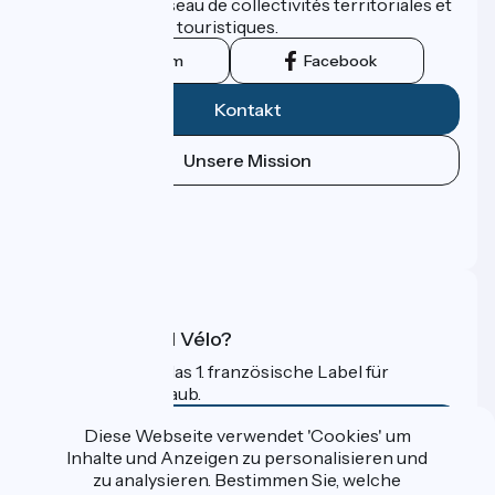
promu par un réseau de collectivités territoriales et
leurs institutions touristiques.
Instagram
Facebook
Kontakt
Unsere Mission
Pressebereich
Profi-Bereich
FAQ
Was ist Accueil Vélo?
Accueil Vélo ist das 1. französische Label für
Radfahrer im Urlaub.
Mehr erfahren
Diese Webseite verwendet 'Cookies' um
Inhalte und Anzeigen zu personalisieren und
zu analysieren. Bestimmen Sie, welche
Gefördert im Rahmen von Destination France