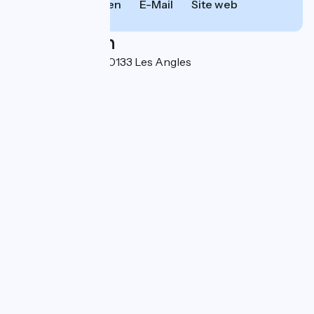
Anrufen
E-Mail
Site web
Localisation
1 rue de l'Auberte 30133 Les Angles