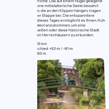
provenzalischen Drôme. Das auf einem Hügel gelegene
Dorf Viviers, das seine mittelalterliche Seele bewahrt
hat, und alte Burgen, die an den Klippen hängen, tragen
zur Schönheit dieser Etappe bei. Die entspanntere
Kilometerleistung dieses Tages ermöglicht es Ihnen, früh
in Bourg-Saint-Andeol anzukommen, um eine
Verkostung zu genießen oder diese historische Stadt
mit ihren berühmten Herrenhäusern zu erkunden.
Entfernung: 29 km
Höhenunterschied: +53 m / -81 m
Höhe: 50 m / 83 m