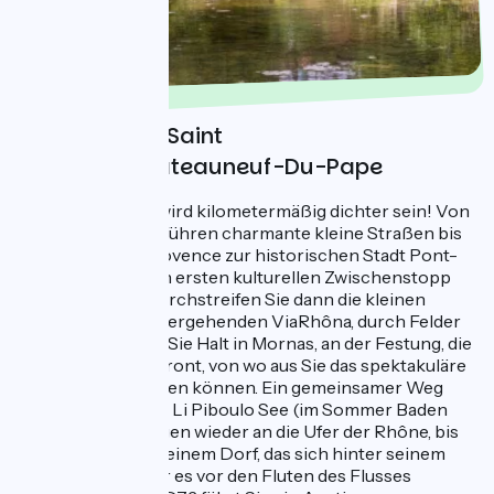
Tag 4 : Bourg Saint
Andréol - Chateauneuf-Du-Pape
Dieser letzte Tag wird kilometermäßig dichter sein! Von
Bourg-St-Andéol führen charmante kleine Straßen bis
an die Tore der Provence zur historischen Stadt Pont-
St-Esprit, die einen ersten kulturellen Zwischenstopp
darstellen wird. Durchstreifen Sie dann die kleinen
Straßen der vorübergehenden ViaRhôna, durch Felder
hindurch. Machen Sie Halt in Mornas, an der Festung, die
auf einer Klippe thront, von wo aus Sie das spektakuläre
Rhonetal betrachten können. Ein gemeinsamer Weg
führt Sie dann zum Li Piboulo See (im Sommer Baden
erlaubt). Sie gelangen wieder an die Ufer der Rhône, bis
nach Caderousse, einem Dorf, das sich hinter seinem
Deich verbirgt, der es vor den Fluten des Flusses