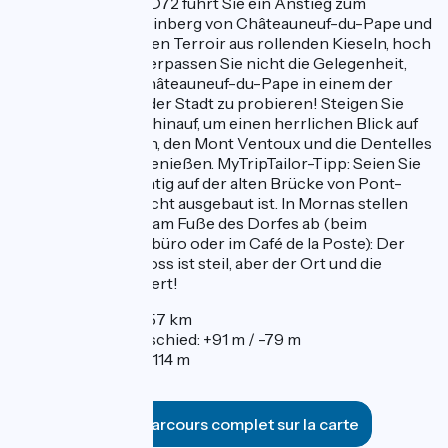
schützt. Nach der D72 führt Sie ein Anstieg zum
renommierten Weinberg von Châteauneuf-du-Pape und
seinem einzigartigen Terroir aus rollenden Kieseln, hoch
über der Rhône. Verpassen Sie nicht die Gelegenheit,
den berühmten Châteauneuf-du-Pape in einem der
vielen Weinkeller der Stadt zu probieren! Steigen Sie
dann zum Schloss hinauf, um einen herrlichen Blick auf
die Rhône, Avignon, den Mont Ventoux und die Dentelles
de Montmirail zu genießen. MyTripTailor-Tipp: Seien Sie
besonders vorsichtig auf der alten Brücke von Pont-
Saint-Esprit, die nicht ausgebaut ist. In Mornas stellen
Sie Ihre Fahrräder am Fuße des Dorfes ab (beim
Fremdenverkehrsbüro oder im Café de la Poste): Der
Aufstieg zum Schloss ist steil, aber der Ort und die
Aussicht sind es wert!
Entfernung: 57 km
Höhenunterschied: +91 m / -79 m
Höhe: 27 m / 114 m
Voir le parcours complet sur la carte