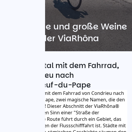
Weinberge und große Weine
entlang der ViaRhôna
Das Rhonetal mit dem Fahrrad,
von Condrieu nach
Châteauneuf-du-Pape
Begeben Sie sich mit dem Fahrrad von Condrieu nach 
Châteauneuf-du-Pape, zwei magische Namen, die den 
Gaumen erfreuen! Dieser Abschnitt der ViaRhôna® 
gibt ihr den wahren Sinn einer "Straße der 
Zivilisationen". Die Route führt durch ein Gebiet, das 
reich an Zeugnissen der Flussschifffahrt ist. Städte mit 