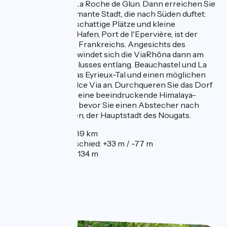
Bootsfahrerstadt La Roche de Glun. Dann erreichen Sie
Valence, eine charmante Stadt, die nach Süden duftet:
Fußgängerzonen, schattige Plätze und kleine
Caféterrassen. Ihr Hafen, Port de l'Epervière, ist der
größte Flusshafen Frankreichs. Angesichts des
Crussol-Gebirges windet sich die ViaRhôna dann am
rechten Ufer des Flusses entlang. Beauchastel und La
Voulte kündigen das Eyrieux-Tal und einen möglichen
Ausflug auf der Dolce Via an. Durchqueren Sie das Dorf
Rochemaure und seine beeindruckende Himalaya-
Fußgängerbrücke, bevor Sie einen Abstecher nach
Montélimar machen, der Hauptstadt des Nougats.
Entfernung: 89 km
Höhenunterschied: +33 m / -77 m
Höhe: 68 m / 134 m