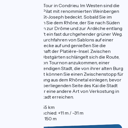
Beginnen Sie Ihre Tour in Condrieu. Im Westen sind die
steilen Hänge des Pilat mit renommierten Weinbergen
wie Condrieu und St-Joseph bedeckt. Sobald Sie im
Sattel sitzen, folgen Sie dem Rhône, der Sie nach Süden
führt. An den Toren zur Drôme und zur Ardèche entlang
des Flusses verläuft ein fast durchgehender grüner Weg.
Passen Sie beim Durchfahren von Sablons auf einer
kurzen Straßenstrecke auf und genießen Sie die
natürliche Landschaft der Platière-Insel. Zwischen
Weinbergen und Obstgärten schlängelt sich die Route,
um an den Ufern von Tournon anzukommen, einer
fröhlichen und lebendigen Stadt, die von ihrer alten Burg
überragt wird. Dort können Sie einen Zwischenstopp für
eine Weinverkostung aus dem Rhônetal einlegen, bevor
Sie auf der gegenüberliegenden Seite des Kai die Stadt
Tain l'Hermitage für eine andere Art von Verkostung in
der Schokoladenstadt erreichen.
Entfernung: 55 km
Höhenunterschied: +11 m / -31 m
Höhe: 118 m / 150 m