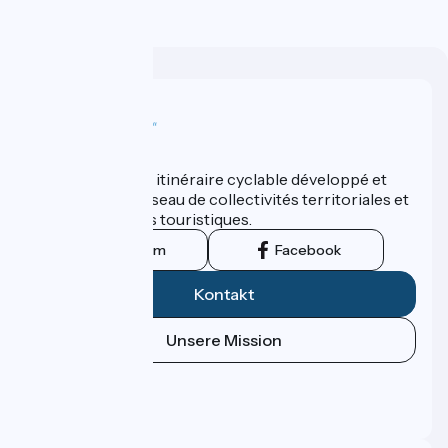
Wer sind wir?
ViaRhôna est un itinéraire cyclable développé et
promu par un réseau de collectivités territoriales et
leurs institutions touristiques.
Instagram
Facebook
Kontakt
Unsere Mission
Pressebereich
Profi-Bereich
FAQ