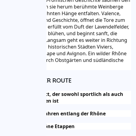
einer reichen gallo-römischen Geschichte säumen den 
Fluss, während um sie herum berühmte Weinberge 
ihre sonnenverwöhnten Hänge entfalten. Valence, 
Stadt der Kunst und Geschichte, öffnet die Tore zum 
Süden. Die Luft ist erfüllt vom Duft der Lavendelfelder, 
die im Juni und Juli blühen, und beginnt sanft, die 
Nasen zu kitzeln. Langsam geht es weiter in Richtung 
Provence und den historischen Städten Viviers, 
Châteauneuf-du-Pape und Avignon. Ein wilder Rhône 
schlängelt sich durch Obstgärten und südländische 
Kulturen.
VORTEILE IHRER ROUTE
Ein Abschnitt, der sowohl sportlich als auch 
naturbezogen ist
4 Tage Radfahren entlang der Rhône
Wunderschöne Etappen