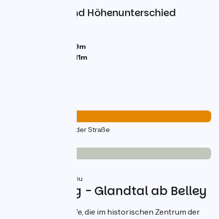
Steigungen und Höhenunterschied
Anstiege:
316m
Abstiege:
315m
Tiefster Punkt:
229m
Höchster Punkt:
411m
Straßentypen
42km
(100%) Auf der Straße
Belag
8km
(19%) Glatt
34km
(81%) Inconnu
Fahrradweg - Glandtal ab Belley
Eine Fahrradschleife, die im historischen Zentrum der