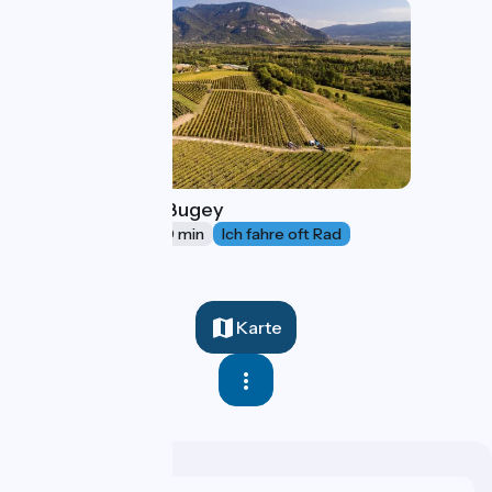
Weinberge des Bugey
29 km
3 h 00 min
Ich fahre oft Rad
Karte