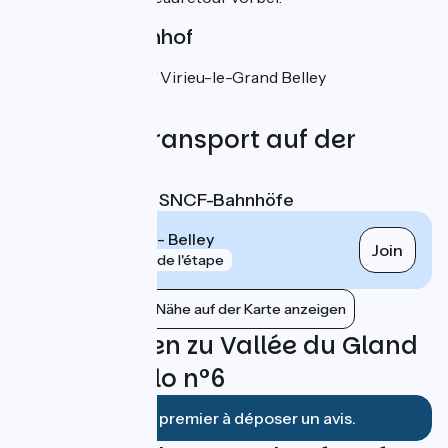
Nächster Bahnhof
TER-Bahnhof Virieu-le-Grand Belley
Züge und Transport auf der
Route
Nächstgelegene SNCF-Bahnhöfe
Virieu-le-Grand - Belley
Join
gare
5 km de l'étape
Bahnhöfe in der Nähe auf der Karte anzeigen
Bewertungen zu Vallée du Gland
- Boucle vélo n°6
Soyez le premier à déposer un avis.