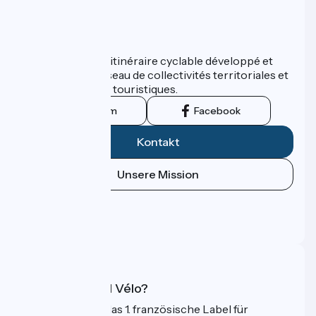
Wer sind wir?
ViaRhôna est un itinéraire cyclable développé et
promu par un réseau de collectivités territoriales et
leurs institutions touristiques.
Instagram
Facebook
Kontakt
Unsere Mission
Pressebereich
Profi-Bereich
FAQ
Was ist Accueil Vélo?
Accueil Vélo ist das 1. französische Label für