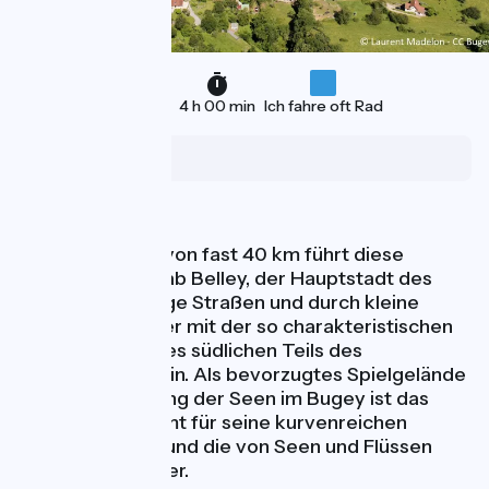
40 km
4 h 00 min
Ich fahre oft Rad
Belley
Naturschätze
Mit einer Länge von fast 40 km führt diese
Fahrradschleife ab Belley, der Hauptstadt des
Bugey, über ruhige Straßen und durch kleine
Dörfer und Weiler mit der so charakteristischen
Architektur dieses südlichen Teils des
Départements Ain. Als bevorzugtes Spielgelände
für die Wanderung der Seen im Bugey ist das
Gland-Tal berühmt für seine kurvenreichen
kleinen Straßen und die von Seen und Flüssen
gesäumten Dörfer.