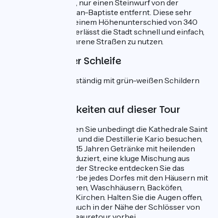
Stadt Belley startet, nur einen Steinwurf von der
Kathedrale Saint Jean-Baptiste entfernt. Diese sehr
flache Strecke mit einem Höhenunterschied von 340
Metern auf 39 km verlässt die Stadt schnell und einfach,
um nur wenig befahrene Straßen zu nutzen.
Markierung der Schleife
Die Schleife ist vollständig mit grün-weißen Schildern
markiert.
Sehenswürdigkeiten auf dieser Tour
In Belley sollten Sie unbedingt die Kathedrale Saint
Jean-Baptiste und die Destillerie Kario besuchen,
die seit über 115 Jahren Getränke mit heilenden
Kräutern produziert, eine kluge Mischung aus
Pflanzen. Auf der Strecke entdecken Sie das
historische Erbe jedes Dorfes mit den Häusern mit
Zinnen, Brunnen, Waschhäusern, Backöfen,
Kapellen und Kirchen. Halten Sie die Augen offen,
Sie kommen auch in der Nähe der Schlösser von
Andert und Beauretour vorbei.