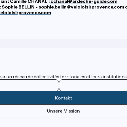
an : Camille CHANAL :
cchanal@ardeche-guide.com
: Sophie BELLIN -
sophie.bellin@veloloisirprovence.com
o
@veloloisirprovence.com
 un réseau de collectivités territoriales et leurs institutions
Kontakt
Unsere Mission