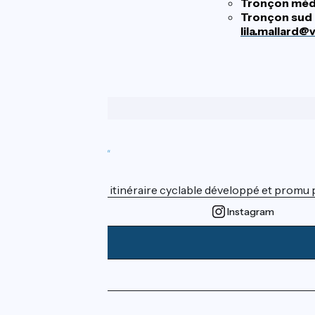
Tronçon médi
Tronçon sud 
lila.mallard
Wer sind wir?
ViaRhôna est un itinéraire cyclable développé et promu par
Instagram
Pressebereich
Profi-Bereich