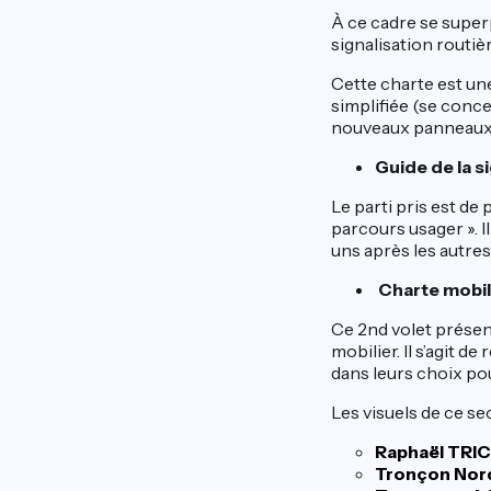
À ce cadre se super
signalisation routi
Cette charte est un
simplifiée (se conc
nouveaux panneaux 
Guide de la s
Le parti pris est de
parcours usager ». 
uns après les autres
Charte mobil
Ce 2nd volet présen
mobilier. Il s’agit 
dans leurs choix pou
Les visuels de ce s
Raphaël TRI
Tronçon Nord