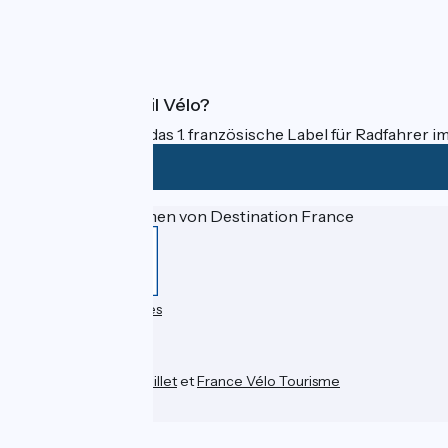
FAQ
Was ist Accueil Vélo?
Accueil Vélo ist das 1. französische Label für Radfahrer i
Gefördert im Rahmen von Destination France
Données personnelles
Espace Presse
Kontakt
Mentions légales
Réalisation :
StudioJuillet
et
France Vélo Tourisme