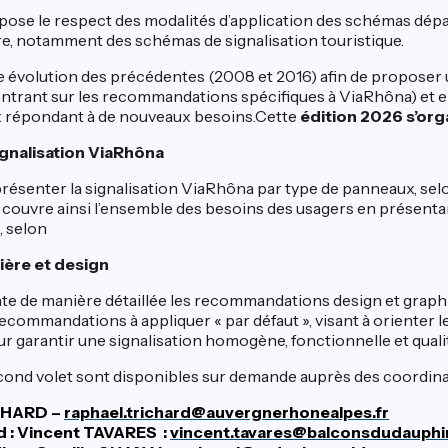
pose le respect des modalités d’application des schémas dé
ère, notamment des schémas de signalisation touristique.
e évolution des précédentes (2008 et 2016) afin de proposer u
entrant sur les recommandations spécifiques à ViaRhôna) et e
répondant à de nouveaux besoins.Cette
édition 2026 s’orga
ignalisation ViaRhôna
 présenter la signalisation ViaRhôna par type de panneaux, sel
Il couvre ainsi l’ensemble des besoins des usagers en présenta
, selon
ière et design
te de manière détaillée les recommandations design et grap
de recommandations à appliquer « par défaut », visant à orienter 
r garantir une signalisation homogène, fonctionnelle et qualit
econd volet sont disponibles sur demande auprès des coordin
CHARD –
raphael.trichard@auvergnerhonealpes.fr
 : Vincent TAVARES :
vincent.tavares@balconsdudauphin