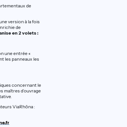
partementaux de
ne version à la fois
nrichie de
nise en 2 volets :
on une entrée «
nt les panneaux les
hiques concernant le
les maîtres d’ouvrage
ative.
ateurs ViaRhôna :
e.fr