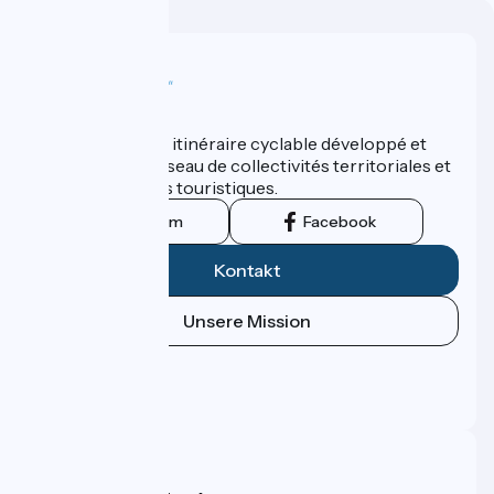
Wer sind wir?
ViaRhôna est un itinéraire cyclable développé et
promu par un réseau de collectivités territoriales et
leurs institutions touristiques.
Instagram
Facebook
Kontakt
Unsere Mission
Pressebereich
Profi-Bereich
FAQ