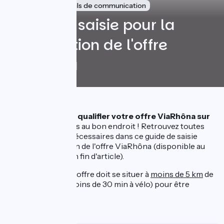
6 Juli 2021
Outils de communication
Guide de saisie pour la
qualification de l'offre
ViaRhôna
Besoin d'aide pour
qualifier votre offre
ViaRhôna
sur
Apidae
?
Vous êtes au bon endroit !
Retrouvez toutes
les informations nécessaires
dans
ce guide de saisie
pour la qualification de l'offre ViaRhôna (disponible au
téléchargement en fin d'article).
Pour rappel, votre offre doit se situer à
moins de 5 km
de
la ViaRhôna (ou moins de 30 min à vélo) pour être
éligible.