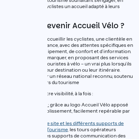
professionnels du tourisme souhaitant s’engager, en
garantissant aux cyclistes un accueil adapté à leurs
besoins.
Pourquoi devenir Accueil Vélo ?
Pour mieux accueillir les cyclistes, une clientèle en
pleine croissance, avec des attentes spécifiques en
matière d’équipement, de confort et d’information.
Pour vous démarquer, en proposant des services
adaptés aux touristes à vélo – un vrai plus lorsqu’ils
choisissent leur destination ou leur itinéraire.
Pour intégrer un réseau national reconnu, soutenu
par les acteurs du tourisme
Pour renforcer votre visibilité, à la fois :
Sur le terrain :
grâce au logo Accueil Vélo apposé
sur votre établissement, facilement repérable par
les cyclistes
En ligne :
via
le site et les différents supports de
France Vélo Tourisme
, les tours opérateurs
spécialisés, les supports de communication des