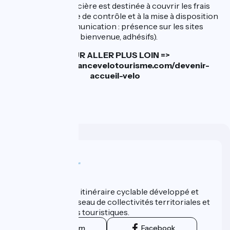
contribution financière est destinée à couvrir les frais
inhérents à la visite de contrôle et à la mise à disposition
des outils de communication : présence sur les sites
internet, plaque de bienvenue, adhésifs).
POUR ALLER PLUS LOIN =>
https://www.francevelotourisme.com/devenir-
accueil-velo
Wer sind wir?
ViaRhôna est un itinéraire cyclable développé et
promu par un réseau de collectivités territoriales et
leurs institutions touristiques.
Instagram
Facebook