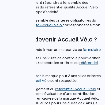
Vous devez également répondre à l’ensemble des
critères obligatoires du référentiel qualité Accueil Vélo,
en lien avec votre type d’activité.
Je dois remplir l’ensemble des critères obligatoires du
référentiel de qualité Accueil Vélo
correspondant à mon
domaine d'activité.
Comment devenir Accueil Vélo ?
Envoyer une demande à mon animateur via ce
formulaire
L’animateur organise une visite de contrôle pour vérifier
que l'établissement respecte les critères du
référentiel
Accueil Vélo
.
Autorisation d’utiliser la marque pour 3 ans si les critères
du
référentiel Accueil Vélo
sont respectés
Signature de l’engagement du
référentiel Accueil Vélo
et
paiement à l'organisme évaluateur d'une contribution
financière à la mise en œuvre de la marque Accueil Vélo,
d'un montant de 200 euros pour une durée de 3 ans (la