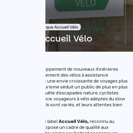
6 Juli 2023
Marque Accueil Vélo
Devenir Accueil Vélo
Porté par le développement de nouveaux itinéraires
cyclables, le déploiement des vélos à assistance
électrique (VAE) et une envie croissante de voyages plus
durables, le vélotourisme séduit un public de plus en plus
large. Familles en quête d’escapades nature, cyclistes
sportifs en itinérance, voyageurs à vélo adeptes du slow
tourisme… les profils sont variés, et leurs attentes bien
spécifiques.
Pour y répondre, le label
Accueil Vélo,
reconnu au
niveau national, propose un cadre de qualité aux