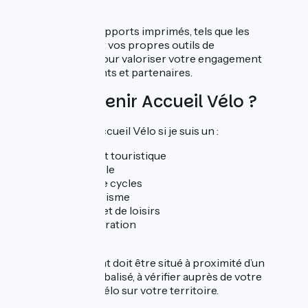
itinéraires
Sans oublier les supports imprimés, tels que les
topoguides vélo, et vos propres outils de
communication, pour valoriser votre engagement
auprès de vos clients et partenaires.
Puis-je devenir Accueil Vélo ?
Je peux devenir Accueil Vélo si je suis un :
hébergement touristique
loueur de cycle
réparateur de cycles
office de tourisme
site de visite et de loisirs
lieu de restauration
port fluvial
Mon établissement doit être situé à proximité d’un
itinéraire cyclable balisé, à vérifier auprès de votre
référent Accueil Vélo sur votre territoire.