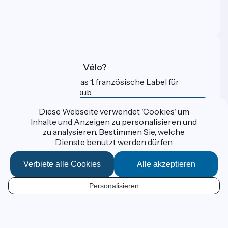
Pressebereich
Profi-Bereich
FAQ
Was ist Accueil Vélo?
Accueil Vélo ist das 1. französische Label für
Radfahrer im Urlaub.
Mehr erfahren
Diese Webseite verwendet 'Cookies' um
Inhalte und Anzeigen zu personalisieren und
zu analysieren. Bestimmen Sie, welche
Gefördert im Rahmen von Destination France
Dienste benutzt werden dürfen
Verbiete alle Cookies
Alle akzeptieren
Données personnelles
Personalisieren
Espace Presse
DE
Kontakt
Mentions légales
Kartenoptionen
Réalisation :
StudioJuillet
et
France Vélo Tourisme