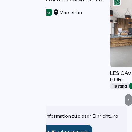
PLAGE
Marseillan
Tasting
Accueil Vélo
LES CAV
PORT
Tasting
Haben Sie eine Information zu dieser Einrichtung
für uns?
Ein Problem melden