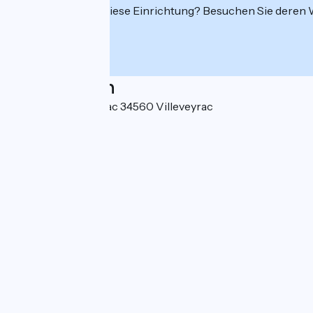
Interessiert Sie diese Einrichtung? Besuchen Sie deren
Localisation
Route de Montagnac 34560 Villeveyrac