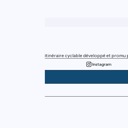
Wer sind wir?
ViaRhôna est un itinéraire cyclable développé et promu par
Instagram
Pressebereich
Profi-Bereich
FAQ