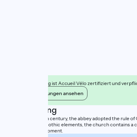
Diese Einrichtung ist Accueil Vélo zertifiziert und verpfl
Ihre Verpflichtungen ansehen
Beschreibung
Founded in the 12th century, the abbey adopted the rule of 
Romanesque and Gothic elements, the church contains a colle
wine-growing equipment.