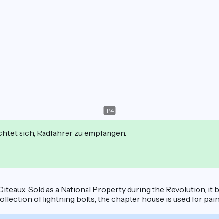
1
/
4
ichtet sich, Radfahrer zu empfangen.
Citeaux. Sold as a National Property during the Revolution, i
ction of lightning bolts, the chapter house is used for paint