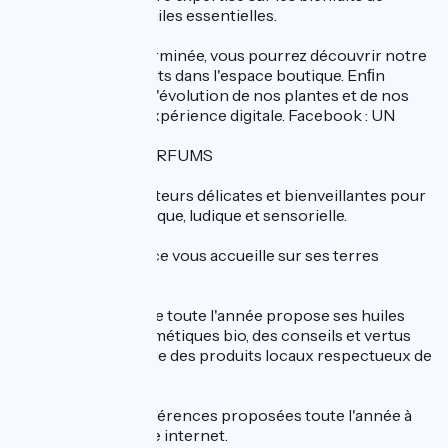
l'olfaction et des huiles essentielles.
Une fois la visite terminée, vous pourrez découvrir notre
sélection de produits dans l'espace boutique. Enﬁn
continuez à suivre l'évolution de nos plantes et de nos
parfums grâce à l'expérience digitale. Facebook : UN
MAS
EN PROVENCE PARFUMS
Un lieu haut en senteurs délicates et bienveillantes pour
une expérience unique, ludique et sensorielle.
Un Mas en Provence vous accueille sur ses terres
parfumées...
La boutique ouverte toute l'année propose ses huiles
essentielles et cosmétiques bio, des conseils et vertus
des plantes ainsi que des produits locaux respectueux de
l'environnement.
Animations et conférences proposées toute l'année à
découvrir sur le site internet.