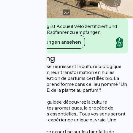
2
/
3
Diese Einrichtung ist Accueil Vélo zertifiziert und
verpflichtet sich, Radfahrer zu empfangen.
Ihre Verpflichtungen ansehen
Beschreibung
Imaginez un lieu où se réunissent la culture biologique
des plantes à parfum, leur transformation en huiles
essentielles et la création de parfums certiﬁés bio. La
magie de l'alchimie prend forme dans ce lieu nommé "Un
MAS en PROVENCE, de la plante au parfum ".
Lors de votre visite guidée, découvrez la culture
biologique des plantes aromatiques, le procédé de
distillation, les huiles essentielles... Tous vos sens seront
sollicités. Vivez une expérience unique et vraie. Une
expérience
intérieure avec notre expertise sur les bienfaits de