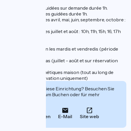
- Visites groupes guidées sur demande durée 1h.
- Visites individuelles guidées durée 1h.
- Horaires des visites avril, mai, juin, septembre, octobre :
10h30, 15h
- Horaires des visites juillet et août : 10h, 11h, 15h, 16, 17h
En animations :
- Ateliers distillation les mardis et vendredis (période
juillet - août)
- Visites apéro-tapas (juillet - août et sur réservation
uniquement)
- Ateliers DIY cosmétiques maison (tout au long de
l'année et sur réservation uniquement)
Interessiert Sie diese Einrichtung? Besuchen Sie
deren Website zum Buchen oder für mehr
Informationen.
Anrufen
E-Mail
Site web