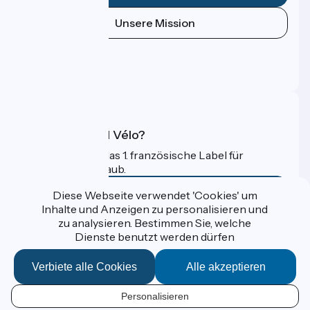
Unsere Mission
Pressebereich
Profi-Bereich
FAQ
Was ist Accueil Vélo?
Accueil Vélo ist das 1. französische Label für
Radfahrer im Urlaub.
Mehr erfahren
Diese Webseite verwendet 'Cookies' um
Inhalte und Anzeigen zu personalisieren und
zu analysieren. Bestimmen Sie, welche
Gefördert im Rahmen von Destination France
Dienste benutzt werden dürfen
Verbiete alle Cookies
Alle akzeptieren
Données personnelles
Personalisieren
Espace Presse
DE