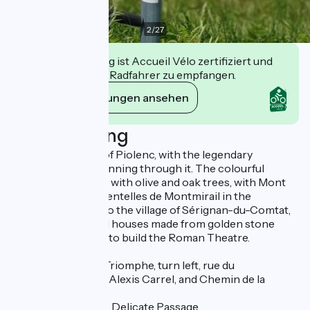
2
/
27
Diese Einrichtung ist Accueil Vélo zertifiziert und
verpflichtet sich, Radfahrer zu empfangen.
Ihre Verpflichtungen ansehen
Beschreibung
Visit to the village of Piolenc, with the legendary
Nationale 7 road running through it. The colourful
vineyards alternate with olive and oak trees, with Mont
Ventoux and the Dentelles de Montmirail in the
background. Visit to the village of Sérignan-du-Comtat,
with fine Provençal houses made from golden stone
from quarries used to build the Roman Theatre.
a. After the Arc de Triomphe, turn left, rue du
Bourbonnais, then Alexis Carrel, and Chemin de la
Passerelle.
b. Take the Bridge – Delicate Passage.