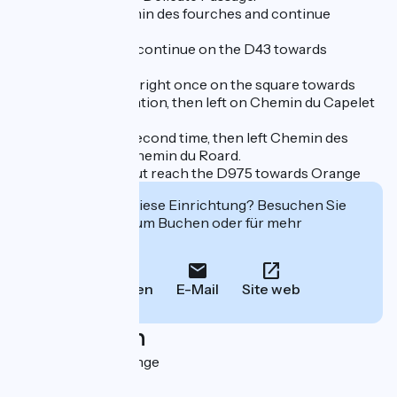
c. Turn left on chemin des fourches and continue
straight ahead.
d. Once in Piolenc, continue on the D43 towards
Sérignan.
e. At Sérignan, turn right once on the square towards
Avenue de la Libération, then left on Chemin du Capelet
and left again.
f. Cross D43 for a second time, then left Chemin des
Parties and right Chemin du Roard.
g. At the roundabout reach the D975 towards Orange
Interessiert Sie diese Einrichtung? Besuchen Sie
deren Website zum Buchen oder für mehr
Informationen.
Anrufen
E-Mail
Site web
Localisation
Orange 84100 Orange