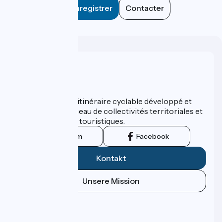
Enregistrer
Contacter
Wer sind wir?
ViaRhôna est un itinéraire cyclable développé et
promu par un réseau de collectivités territoriales et
leurs institutions touristiques.
Instagram
Facebook
Kontakt
Unsere Mission
Pressebereich
Profi-Bereich
FAQ