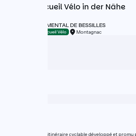
Weitere Accueil Vélo in der Nähe
PARC DEPARTEMENTAL DE BESSILLES
Montagnac
Bathing places
Accueil Vélo
Wer sind wir?
ViaRhôna est un itinéraire cyclable développé et promu par