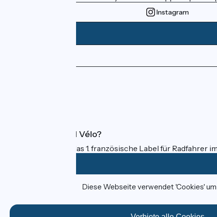
Instagram
Pressebereich
Profi-Bereich
FAQ
Was ist Accueil Vélo?
Accueil Vélo ist das 1. französische Label für Radfahrer i
Diese Webseite verwendet 'Cookies' um I
Gefördert im Rahmen von Destination France
Verbiete alle Cookies