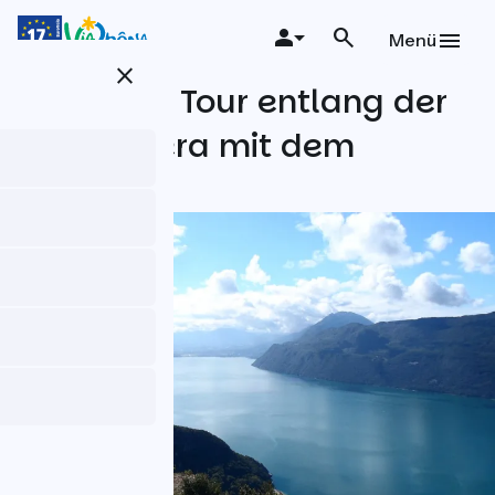
Direkt
zum
Menü
Inhalt
close
Die kleine Tour entlang der
Alpenriviera mit dem
Fahrrad