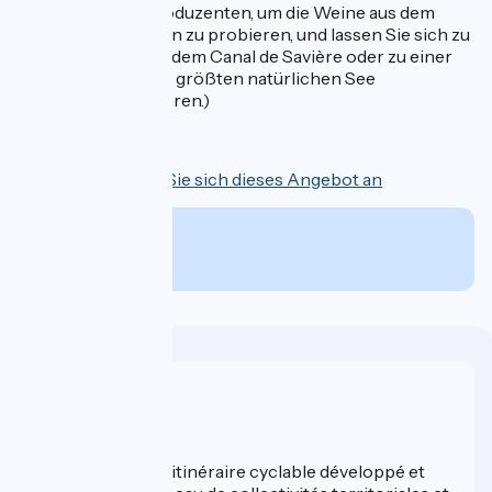
bei den kleinen Produzenten, um die Weine aus dem
Bugey oder Savoyen zu probieren, und lassen Sie sich zu
einer Kanutour auf dem Canal de Savière oder zu einer
Bootsfahrt auf dem größten natürlichen See
Frankreichs verführen.)
4 Tage
Sehen Sie sich dieses Angebot an
Ab
€
pro Person
Wer sind wir?
ViaRhôna est un itinéraire cyclable développé et