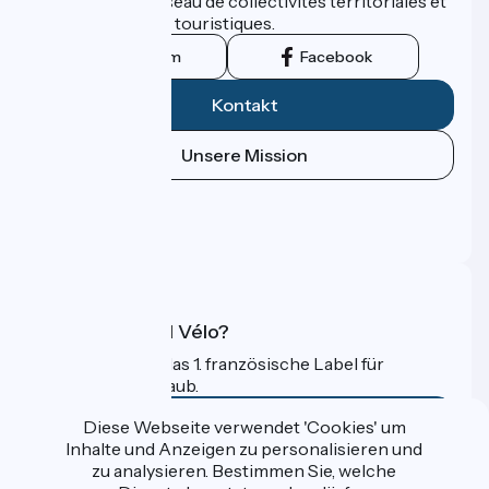
promu par un réseau de collectivités territoriales et
leurs institutions touristiques.
Instagram
Facebook
Kontakt
Unsere Mission
Pressebereich
Profi-Bereich
FAQ
Was ist Accueil Vélo?
Accueil Vélo ist das 1. französische Label für
Radfahrer im Urlaub.
Mehr erfahren
Diese Webseite verwendet 'Cookies' um
Inhalte und Anzeigen zu personalisieren und
zu analysieren. Bestimmen Sie, welche
Gefördert im Rahmen von Destination France