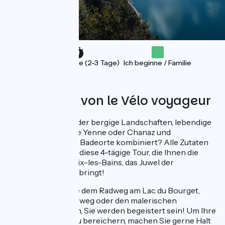
Wochenende (2-3 Tage)
Ich beginne / Familie
Angeboten von le Vélo voyageur
Ein Fahrradurlaub, der bergige Landschaften, lebendige
typische Dörfer wie Yenne oder Chanaz und
außergewöhnliche Badeorte kombiniert? Alle Zutaten
sind vorhanden für diese 4-tägige Tour, die Ihnen die
Schätze rund um Aix-les-Bains, das Juwel der
Alpenriviera, näherbringt!
(Ganz gleich, ob Sie dem Radweg am Lac du Bourget,
dem ViaRhôna-Radweg oder den malerischen
Landstraßen folgen, Sie werden begeistert sein! Um Ihre
Reise noch mehr zu bereichern, machen Sie gerne Halt