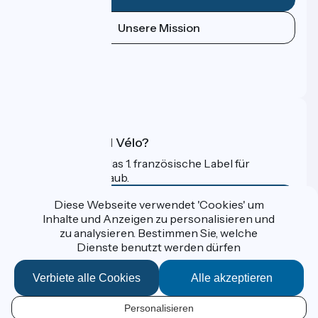
Unsere Mission
Pressebereich
Profi-Bereich
FAQ
Was ist Accueil Vélo?
Accueil Vélo ist das 1. französische Label für
Radfahrer im Urlaub.
Mehr erfahren
Diese Webseite verwendet 'Cookies' um
Inhalte und Anzeigen zu personalisieren und
zu analysieren. Bestimmen Sie, welche
Gefördert im Rahmen von Destination France
Dienste benutzt werden dürfen
Verbiete alle Cookies
Alle akzeptieren
Données personnelles
Personalisieren
Espace Presse
DE