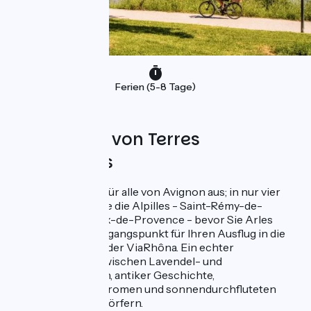
Ferien (5-8 Tage)
Angeboten von Terres
d'Aventures
Ein Fahrradurlaub für alle von Avignon aus; in nur vier
Tagen erkunden Sie die Alpilles - Saint-Rémy-de-
Provence, Les Baux-de-Provence - bevor Sie Arles
erreichen, den Ausgangspunkt für Ihren Ausflug in die
Camargue entlang der ViaRhôna. Ein echter
Tapetenwechsel zwischen Lavendel- und
Olivenlandschaften, antiker Geschichte,
provenzalischen Aromen und sonnendurchfluteten
unverzichtbaren Dörfern.