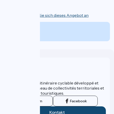
4 Tage
Sehen Sie sich dieses Angebot an
Ab
€
pro Person
Wer sind wir?
ViaRhôna est un itinéraire cyclable développé et
promu par un réseau de collectivités territoriales et
leurs institutions touristiques.
Instagram
Facebook
Kontakt