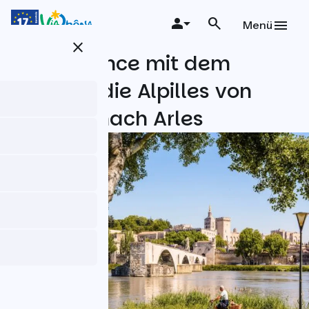
Direkt
zum
Menü
Inhalt
close
Die Provence mit dem
Fahrrad, die Alpilles von
Avignon nach Arles