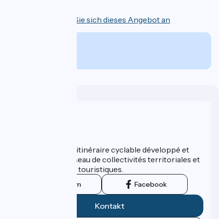
8 Tage
Sehen Sie sich dieses Angebot an
Ab
€
pro Person
Wer sind wir?
ViaRhôna est un itinéraire cyclable développé et
promu par un réseau de collectivités territoriales et
leurs institutions touristiques.
Instagram
Facebook
Kontakt