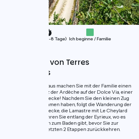
Ferien (5-8 Tage)
Ich beginne / Familie
Angeboten von Terres
d'Aventures
Von der ViaRhôna aus machen Sie mit der Familie einen
Abstecher ins Herz der Ardèche auf der Dolce Via, einer
alten Eisenbahnstrecke! Nachdem Sie den kleinen Zug
des Vivarais genommen haben, folgt die Wanderung der
alten Eisenbahnstrecke, die Lamastre mit Le Cheylard
verbindet. Dann fahren Sie entlang der Eyrieux, wo es
viele Gelegenheiten zum Baden gibt, bevor Sie zur
ViaRhôna für Ihre letzten 2 Etappen zurückkehren.