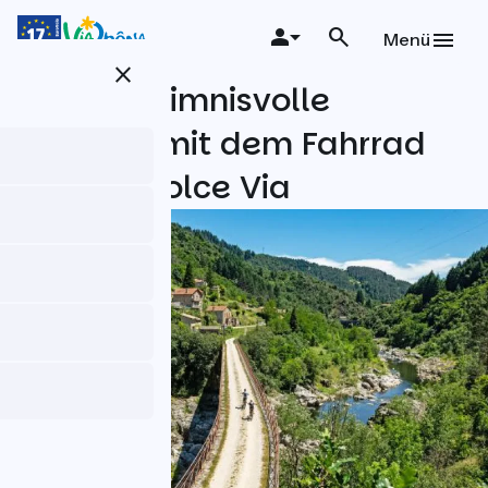
Direkt
zum
Menü
Inhalt
close
Das Geheimnisvolle
Ardèche mit dem Fahrrad
auf der Dolce Via