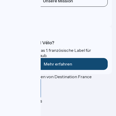
Unsere Mission
Pressebereich
Profi-Bereich
FAQ
Was ist Accueil Vélo?
Accueil Vélo ist das 1. französische Label für
Radfahrer im Urlaub.
Mehr erfahren
Gefördert im Rahmen von Destination France
Données personnelles
Espace Presse
Kontakt
Mentions légales