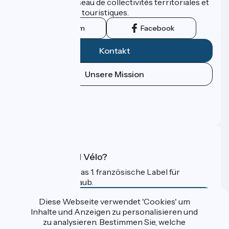
promu par un réseau de collectivités territoriales et
leurs institutions touristiques.
Instagram
Facebook
Kontakt
Unsere Mission
Pressebereich
Profi-Bereich
FAQ
Was ist Accueil Vélo?
Accueil Vélo ist das 1. französische Label für
Radfahrer im Urlaub.
Mehr erfahren
Diese Webseite verwendet 'Cookies' um
Inhalte und Anzeigen zu personalisieren und
zu analysieren. Bestimmen Sie, welche
Gefördert im Rahmen von Destination France