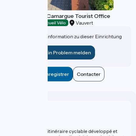
Coeur de Petite Camargue Tourist Office
Vauvert
Tourist offices
Accueil Vélo
Haben Sie eine Information zu dieser Einrichtung
für uns?
Ein Problem melden
Enregistrer
Contacter
Wer sind wir?
ViaRhôna est un itinéraire cyclable développé et