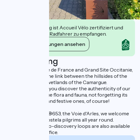
Diese Einrichtung ist Accueil Vélo zertifiziert und
verpflichtet sich, Radfahrer zu empfangen.
Ihre Verpflichtungen ansehen
Beschreibung
Labelled Grand Site de France and Grand Site Occitanie,
our destination is the link between the hillsides of the
Costières and the wetlands of the Camargue.
We're here to help you discover the authenticity of our
Camargue, its unique flora and fauna, not forgetting its
unique traditions... and festive ones, of course!
Located on the GR®653, the Voie d'Arles, we welcome
Santiago de Compostela pilgrims all year round.
Voie verte and cyclo-discovery loops are also available
from the Tourist Office.