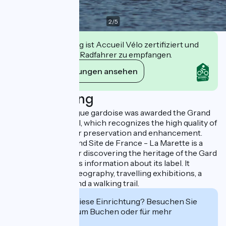
2
/
5
Diese Einrichtung ist Accueil Vélo zertifiziert und
verpflichtet sich, Radfahrer zu empfangen.
Ihre Verpflichtungen ansehen
Beschreibung
In 2014, the Camargue gardoise was awarded the Grand
Site de France label, which recognizes the high quality of
its landscapes, their preservation and enhancement.
The Maison du Grand Site de France - La Marette is a
resource center for discovering the heritage of the Gard
Camargue, as well as information about its label. It
features a rich museography, travelling exhibitions, a
specialized store and a walking trail.
Interessiert Sie diese Einrichtung? Besuchen Sie
deren Website zum Buchen oder für mehr
Informationen.