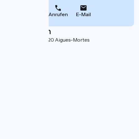
Anrufen
E-Mail
Localisation
Route du Môle 30220 Aigues-Mortes