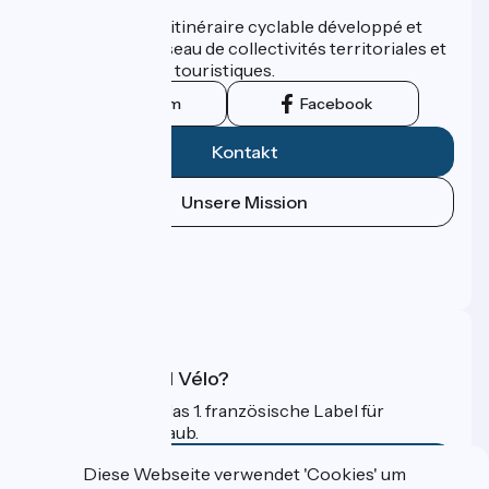
ViaRhôna est un itinéraire cyclable développé et
promu par un réseau de collectivités territoriales et
leurs institutions touristiques.
Instagram
Facebook
Kontakt
Unsere Mission
Pressebereich
Profi-Bereich
FAQ
Was ist Accueil Vélo?
Accueil Vélo ist das 1. französische Label für
Radfahrer im Urlaub.
Mehr erfahren
Diese Webseite verwendet 'Cookies' um