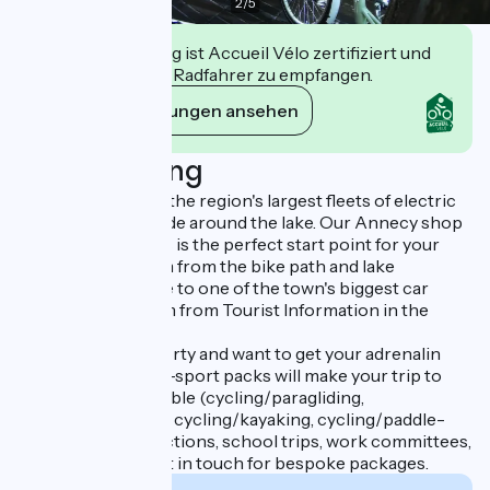
2
/
5
Diese Einrichtung ist Accueil Vélo zertifiziert und
verpflichtet sich, Radfahrer zu empfangen.
Ihre Verpflichtungen ansehen
Beschreibung
We provide one of the region's largest fleets of electric
bikes for an easy ride around the lake. Our Annecy shop
at 2 rue Jean Jaures is the perfect start point for your
bike rides just 125m from the bike path and lake
esplanade. It's close to one of the town's biggest car
parks and just 150m from Tourist Information in the
Bonlieu centre.
If you're feeling sporty and want to get your adrenalin
pumping, our multi-sport packs will make your trip to
Annecy unforgettable (cycling/paragliding,
cycling/canyoning, cycling/kayaking, cycling/paddle-
boarding etc.). Functions, school trips, work committees,
family reunions, get in touch for bespoke packages.