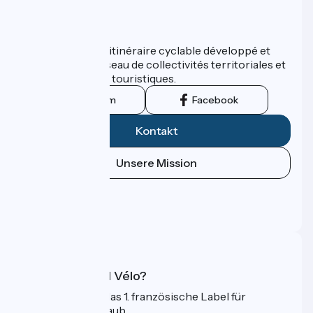
Wer sind wir?
ViaRhôna est un itinéraire cyclable développé et
promu par un réseau de collectivités territoriales et
leurs institutions touristiques.
Instagram
Facebook
Kontakt
Unsere Mission
Pressebereich
Profi-Bereich
FAQ
Was ist Accueil Vélo?
Accueil Vélo ist das 1. französische Label für
Radfahrer im Urlaub.