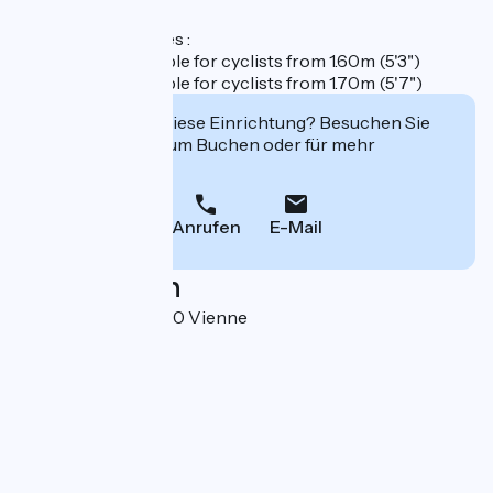
Information on sizes :
- Size S bike : suitable for cyclists from 1.60m (5'3")
- Size L bike : suitable for cyclists from 1.70m (5'7")
Interessiert Sie diese Einrichtung? Besuchen Sie
deren Website zum Buchen oder für mehr
Informationen.
Anrufen
E-Mail
Localisation
Cours Brillier 38200 Vienne