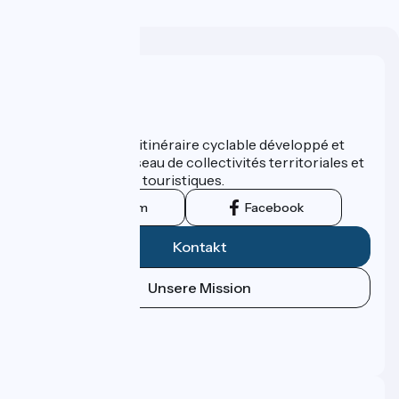
Wer sind wir?
ViaRhôna est un itinéraire cyclable développé et
promu par un réseau de collectivités territoriales et
leurs institutions touristiques.
Instagram
Facebook
Kontakt
Unsere Mission
Pressebereich
Profi-Bereich
FAQ