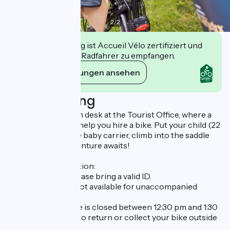
2
/
2
Diese Einrichtung ist Accueil Vélo zertifiziert und
verpflichtet sich, Radfahrer zu empfangen.
Ihre Verpflichtungen ansehen
Beschreibung
Go to the reception desk at the Tourist Office, where a
tourist advisor will help you hire a bike. Put your child (22
kg maximum) in the baby carrier, climb into the saddle
and off you go: adventure awaits!
Additional information:
- To rend a bike, please bring a valid ID.
- Bike rentals are not available for unaccompanied
minors.
- The Tourist Office is closed between 12:30 pm and 1:30
pm, so please plan to return or collect your bike outside
this time.