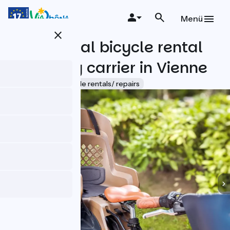
Direkt
zum
Menü
Inhalt
close
Mechanical bicycle rental
with baby carrier in Vienne
Accueil Vélo
Bicycle rentals/ repairs