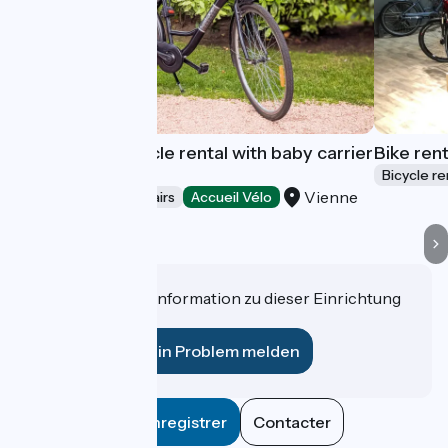
Mechanical bicycle rental with baby carrier
Bike ren
in Vienne
Bicycle re
Vienne
Bicycle rentals/ repairs
Accueil Vélo
Haben Sie eine Information zu dieser Einrichtung
für uns?
Ein Problem melden
Enregistrer
Contacter