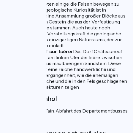
Wolken, glaubten einige, die Felsen bewegen zu
sehen. Diese geologische Kuriosität ist in
Wirklichkeit eine Ansammlung großer Blöcke aus
quarzitischem Gestein, die aus der Verfestigung
eozäner Sande stammen. Auch heute noch
überwiegt die Vorstellungskraft die geologische
Realität dieses einzigartigen Naturraums, der zur
Interpretation einlädt.
Châteauneuf-sur-Isère:
Das Dorf Châteauneuf-
sur-Isère liegt am linken Ufer der Isère, zwischen
zwei Hügeln aus maulbeerigem Sandstein. Diese
Gemeinde hat eine reiche handwerkliche und
industrielle Vergangenheit, wie die ehemaligen
Sandsteinbrüche und die in den Fels geschlagenen
Höhlenarchitekturen zeigen.
Nächster Bahnhof
TER-Bahnhof von Tain, Abfahrt des Departementbusses