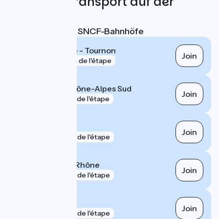
Züge und Transport auf der
Route
Nächstgelegene SNCF-Bahnhöfe
Tain-l'Hermitage - Tournon
Join
gare
116 m de l'étape
Valence TGV Rhône-Alpes Sud
Join
gare
5 km de l'étape
Saint-Péray
Join
gare
6 km de l'étape
Saint-Vallier sur Rhône
Join
gare
7 km de l'étape
Valence
Join
gare
8 km de l'étape