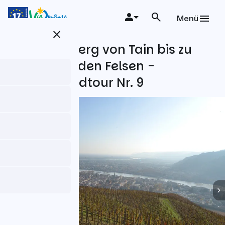
Direkt
zum
Menü
Inhalt
close
Vom Weinberg von Tain bis zu
den tanzenden Felsen -
Fahrradrundtour Nr. 9