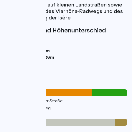
liegen. Sie radeln auf kleinen Landstraßen sowie
auf Abschnitten des Viarhôna-Radwegs und des
Radwegs entlang der Isère.
Steigungen und Höhenunterschied
Anstiege:
380m
Abstiege:
383m
Tiefster Punkt:
112m
Höchster Punkt:
326m
Straßentypen
42km
(71%) Auf der Straße
17km
(29%) Radweg
Belag
13km
(22%) Glatt