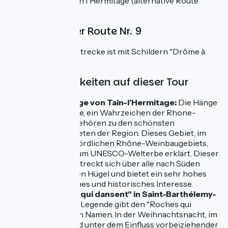
Rhône bis nach Tain l'Hermitage (alternative Route
ViaRhôna).
Markierung der Route Nr. 9
Die gesamte Rundstrecke ist mit Schildern "Drôme à
vélo Nr. 9" markiert.
Sehenswürdigkeiten auf dieser Tour
Die Weinberge von Tain-l’Hermitage:
Die Hänge
von Hermitage, ein Wahrzeichen der Rhone-
Landschaft, gehören zu den schönsten
Weinbaugebieten der Region. Dieses Gebiet, im
Herzen des nördlichen Rhône-Weinbaugebiets,
wurde 2013 zum UNESCO-Welterbe erklärt. Dieser
Weinberg erstreckt sich über alle nach Süden
ausgerichteten Hügel und bietet ein sehr hohes
landschaftliches und historisches Interesse.
Die "Roches qui dansent" in Saint-Barthélemy-
de-Vals
: Eine Legende gibt den "Roches qui
dansent" ihren Namen. In der Weihnachtsnacht, im
Mondlicht und unter dem Einfluss vorbeiziehender