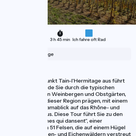
56 km
3 h 45 min
Ich fahre oft Rad
Tain-l'Hermitage
Geschmack
Vom Ausgangspunkt Tain-l'Hermitage aus führt
diese Fahrradrunde Sie durch die typischen
Landschaften von Weinbergen und Obstgärten,
die die Identität dieser Region prägen, mit einem
herrlichen Panoramablick auf das Rhône- und
Isère-Tal als Bonus. Diese Tour führt Sie zu den
berühmten "Roches qui dansent", einer
Ansammlung von 51 Felsen, die auf einem Hügel
zwischen Kastanien- und Eichenwäldern verstreut