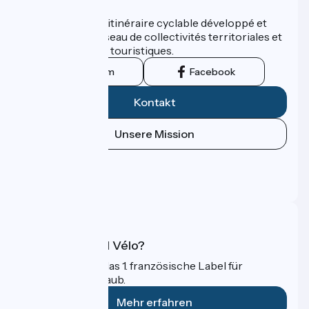
Wer sind wir?
ViaRhôna est un itinéraire cyclable développé et
promu par un réseau de collectivités territoriales et
leurs institutions touristiques.
Instagram
Facebook
Kontakt
Unsere Mission
Pressebereich
Profi-Bereich
FAQ
Was ist Accueil Vélo?
Accueil Vélo ist das 1. französische Label für
Radfahrer im Urlaub.
Mehr erfahren