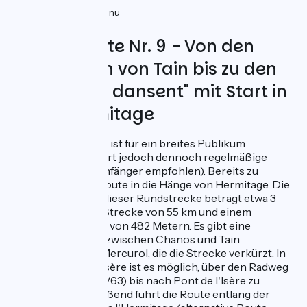
40km
(68%) Inconnu
6km
(10%) Rauh
Fahrradroute Nr. 9 - Von den
Weinbergen von Tain bis zu den
"Roches qui dansent" mit Start in
Tain-l'Hermitage
Diese Rundstrecke ist für ein breites Publikum
zugänglich, erfordert jedoch dennoch regelmäßige
Praxis (nicht für Anfänger empfohlen). Bereits zu
Beginn steigt die Route in die Hänge von Hermitage. Die
geschätzte Dauer dieser Rundstrecke beträgt etwa 3
Stunden bei einer Strecke von 55 km und einem
Höhenunterschied von 482 Metern. Es gibt eine
mögliche Variante zwischen Chanos und Tain
L'Hermitage über Mercurol, die die Strecke verkürzt. In
Châteauneuf-sur-Isère ist es möglich, über den Radweg
entlang der Isère (V63) bis nach Pont de l'Isère zu
gelangen. Anschließend führt die Route entlang der