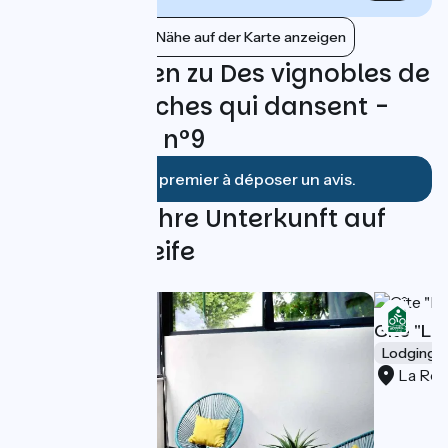
Bahnhöfe in der Nähe auf der Karte anzeigen
Bewertungen zu Des vignobles de
Tain aux Roches qui dansent -
Boucle vélo n°9
Soyez le premier à déposer un avis.
Finden Sie Ihre Unterkunft auf
dieser Schleife
Gîte "La
Lodgings 
La Ro