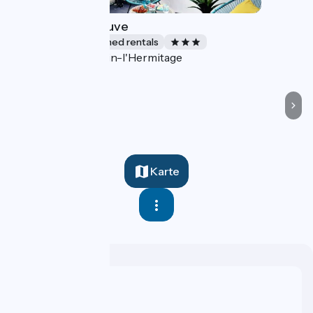
Regard sur le fleuve
Lodgings and furnished rentals
Tain-l'Hermitage
Accueil Vélo
Karte