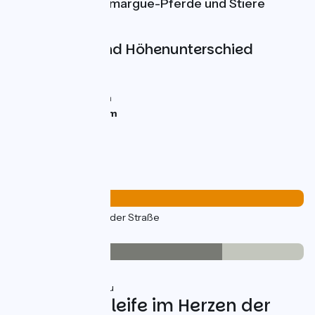
traditionellen Camargue-Pferde und Stiere
grasen.
Steigungen und Höhenunterschied
Anstiege:
0m
Abstiege:
0m
Tiefster Punkt:
0m
Höchster Punkt:
6m
Straßentypen
30km
(100%) Auf der Straße
Belag
21km
(72%) Glatt
8km
(28%) Inconnu
Fahrradschleife im Herzen der