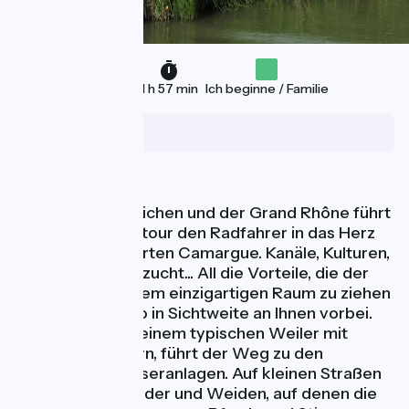
29 km
1 h 57 min
Ich beginne / Familie
Le Sambuc
Naturschätze
Zwischen den Teichen und der Grand Rhône führt
diese intime Radtour den Radfahrer in das Herz
einer domestizierten Camargue. Kanäle, Kulturen,
Architektur, Viehzucht... All die Vorteile, die der
Mensch aus diesem einzigartigen Raum zu ziehen
wusste, ziehen so in Sichtweite an Ihnen vorbei.
Von Le Sambuc, einem typischen Weiler mit
niedrigen Häusern, führt der Weg zu den
zahlreichen Wasseranlagen. Auf kleinen Straßen
sieht man Reisfelder und Weiden, auf denen die