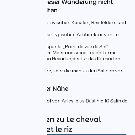
Was Sie auf dieser Wanderung nicht
verpassen sollten
Die Camargue zwischen Kanälen, Reisfeldern und
Stierzucht.
Entdeckung der typischen Architektur von Le
Sambuc.
Der Aussichtspunkt „Point de vue du Sel“.
Der Damm zum Meer und seine Leuchttürme.
Der Strand von Beauduc, der für das Kitesurfen
bekannt ist.
Barcarin-Fähre, über die man zu den Salinen von
Giraud gelangt.
Bahnhöfe in der Nähe
SNCF-Bahnhof von Arles, plus Buslinie 10 Salin de
Giraud-Arles.
Bewertungen zu Le cheval
camargue et le riz