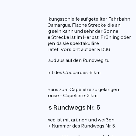
Camargue
29 km lange Entdeckungsschleife auf geteilter Fahrbahn
zur Erkundung der Camargue. Flache Strecke, die an
Mistral-Tagen windig sein kann und sehr der Sonne
ausgesetzt ist. Diese Strecke ist im Herbst, Frühling oder
Winter zu bevorzugen, da sie spektakuläre
Lichtverhältnisse bietet. Vorsicht auf der RD36.
Um von Salin de Giraud aus auf den Rundweg zu
gelangen:
Salin de Giraud - Pont des Coccardes: 6 km.
Um von der Schleife aus zum Capélière zu gelangen:
Lieu-dit Mas de Fielouse - Capelière: 3 km.
Markierung des Rundwegs Nr. 5
Der gesamte Rundweg ist mit grünen und weißen
Schildern markiert + Nummer des Rundwegs Nr. 5.