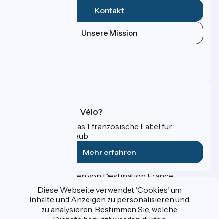
Kontakt
Unsere Mission
Pressebereich
Profi-Bereich
FAQ
Was ist Accueil Vélo?
Accueil Vélo ist das 1. französische Label für
Radfahrer im Urlaub.
Mehr erfahren
Gefördert im Rahmen von Destination France
Diese Webseite verwendet 'Cookies' um
Inhalte und Anzeigen zu personalisieren und
zu analysieren. Bestimmen Sie, welche