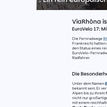
ViaRhôna ist
EuroVelo 17: M
Die Fernradwege
R
Frankreich) hatten
den Status eines re
EuroVelo-Fernradwe
Radfahrer.
Die Besonderhe
Unter dem Namen
bekannt sein. Er ver
Alpen bis zu ihrem
nicht nur großartig
mit einem reichhalt