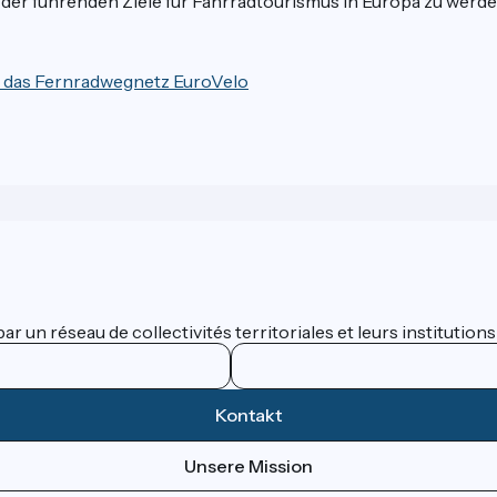
 der führenden Ziele für Fahrradtourismus in Europa zu werde
 das Fernradwegnetz EuroVelo
 un réseau de collectivités territoriales et leurs institutions
Kontakt
Unsere Mission