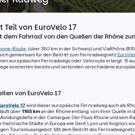
 Teil von EuroVelo 17
it dem Fahrrad von den Quellen der Rhône zu
hone-Route
(über 350 km in der Schweiz) und ViaRhôna (81
 sich gemeinsam für den Beitritt zum Fernradwegnetz
EuroVe
inen europäischen Fernradwegs oder Veloroute erlangt. 15 e
ge existierten bereits und verbinden verschiedene europäis
iten von EuroVelo 17
EuroVelo 17
wird dieser europäische Fernradweg auch als Rh
läuft über
1165 km
an der Rhone entlang, von ihrer Quelle in
 Mündungsdelta in der Camargue. Der Fluss Rhone und sein 
e historische Städte in Europa wie Genf, Lyon und Avignon, 
igen Tourismusangebot. Mit dem Beitritt des Fernradwegnetze