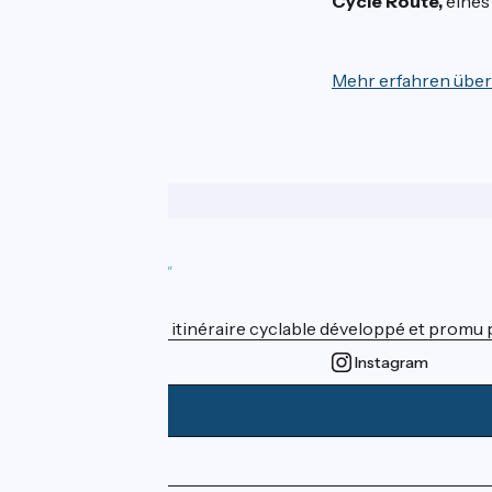
Cycle Route,
eines
Mehr erfahren über
Wer sind wir?
ViaRhôna est un itinéraire cyclable développé et promu par
Instagram