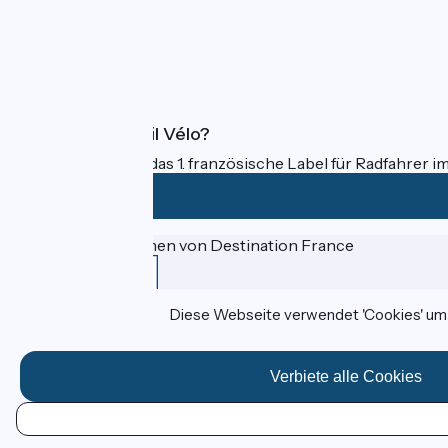
Pressebereich
Profi-Bereich
FAQ
Was ist Accueil Vélo?
Accueil Vélo ist das 1. französische Label für Radfahrer i
Gefördert im Rahmen von Destination France
Diese Webseite verwendet 'Cookies' um I
Données personnelles
Espace Presse
Kontakt
Verbiete alle Cookies
Mentions légales
Réalisation :
StudioJuillet
et
France Vélo Tourisme
DE