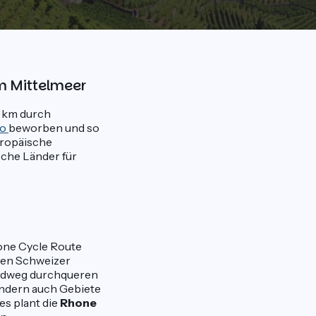
m Mittelmeer
5 km durch
lo
beworben und so
uropäische
che Länder für
one Cycle Route
 den Schweizer
Radweg durchqueren
sondern auch Gebiete
s plant die
Rhone