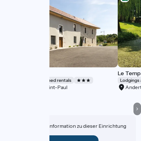
Gite Du Miron
Le Temp
Lodgings and furnished rentals
Lodgings 
Saint-Paul
Ander
Accueil Vélo
Haben Sie eine Information zu dieser Einrichtung
für uns?