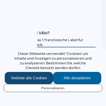
Pressebereich
Profi-Bereich
FAQ
Was ist Accueil Vélo?
Accueil Vélo ist das 1. französische Label für
Radfahrer im Urlaub.
Mehr erfahren
Diese Webseite verwendet 'Cookies' um
Inhalte und Anzeigen zu personalisieren und
zu analysieren. Bestimmen Sie, welche
Gefördert im Rahmen von Destination France
Dienste benutzt werden dürfen
Verbiete alle Cookies
Alle akzeptieren
Données personnelles
Personalisieren
Espace Presse
DE
Kontakt
Mentions légales
Kartenoptionen
Réalisation :
StudioJuillet
et
France Vélo Tourisme