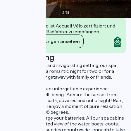
2
/
31
Diese Einrichtung ist Accueil Vélo zertifiziert und
verpflichtet sich, Radfahrer zu empfangen.
Ihre Verpflichtungen ansehen
Beschreibung
In a unique, relaxing and invigorating setting, our spa
cabins are ideal for a romantic night for two or for a
cocooning outdoor getaway with family or friends.
Our little extras for an unforgettable experience :
- Relaxation and well-being : Admire the sunset from
your private Nordic bath, covered and out of sight! Rain,
shine or snow, you'll enjoy a moment of pure relaxation
in water heated to 38 degrees.
- Escape and recharge your batteries: All our spa cabins
offer an uninterrupted view of the water, boats, coots,
swans and the surrounding countryside... enough to take