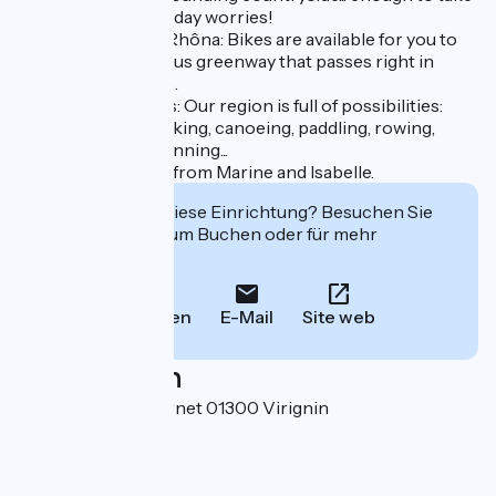
your mind off everyday worries!
- Discover the ViaRhôna: Bikes are available for you to
ride along the famous greenway that passes right in
front of our Lodges.
- Outdoor activities: Our region is full of possibilities:
hiking, mountain biking, canoeing, paddling, rowing,
waterskiing, trail running...
- A warm welcome from Marine and Isabelle.
Interessiert Sie diese Einrichtung? Besuchen Sie
deren Website zum Buchen oder für mehr
Informationen.
Anrufen
E-Mail
Site web
Localisation
1140 chemin du Vernet 01300 Virignin