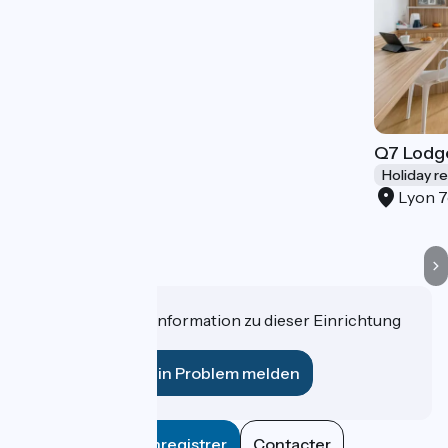
Q7 Lodg
Holiday r
Lyon 
Haben Sie eine Information zu dieser Einrichtung
für uns?
Ein Problem melden
Enregistrer
Contacter