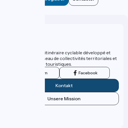
Wer sind wir?
ViaRhôna est un itinéraire cyclable développé et
promu par un réseau de collectivités territoriales et
leurs institutions touristiques.
Instagram
Facebook
Kontakt
Unsere Mission
Pressebereich
Profi-Bereich
FAQ