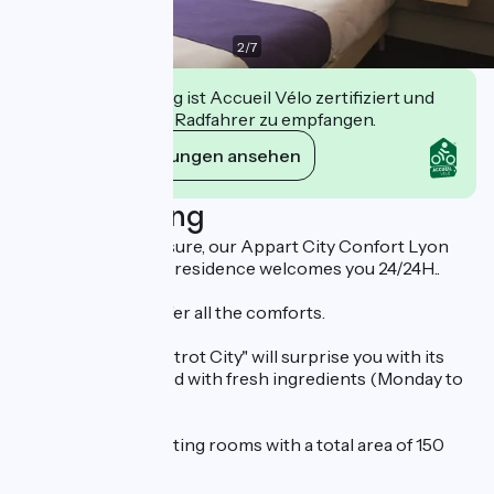
2
/
7
Diese Einrichtung ist Accueil Vélo zertifiziert und
verpflichtet sich, Radfahrer zu empfangen.
Ihre Verpflichtungen ansehen
Beschreibung
For business or leisure, our Appart City Confort Lyon
Cité internationale residence welcomes you 24/24H..
Our apartments offer all the comforts.
Our restaurant "Bistrot City" will surprise you with its
specialties prepared with fresh ingredients (Monday to
Friday noon).
We offer you 3 meeting rooms with a total area of 150
sqm.