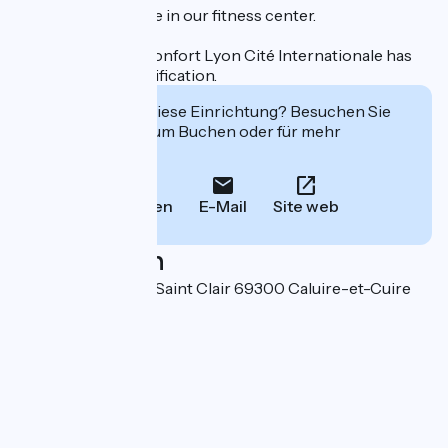
Guests can exercise in our fitness center.
The Appart' City Confort Lyon Cité Internationale has
the Green Key certification.
Interessiert Sie diese Einrichtung? Besuchen Sie
deren Website zum Buchen oder für mehr
Informationen.
Anrufen
E-Mail
Site web
Localisation
157 Grande Rue de Saint Clair 69300 Caluire-et-Cuire