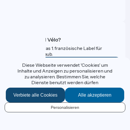
Pressebereich
Profi-Bereich
FAQ
Was ist Accueil Vélo?
Accueil Vélo ist das 1. französische Label für
Radfahrer im Urlaub.
Mehr erfahren
Diese Webseite verwendet 'Cookies' um
Inhalte und Anzeigen zu personalisieren und
zu analysieren. Bestimmen Sie, welche
Gefördert im Rahmen von Destination France
Dienste benutzt werden dürfen
Verbiete alle Cookies
Alle akzeptieren
Données personnelles
Personalisieren
Espace Presse
DE
Kontakt
Mentions légales
Kartenoptionen
Réalisation :
StudioJuillet
et
France Vélo Tourisme