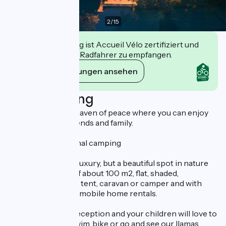
2
/
15
Diese Einrichtung ist Accueil Vélo zertifiziert und
verpflichtet sich, Radfahrer zu empfangen.
Ihre Verpflichtungen ansehen
Beschreibung
"The camping is a haven of peace where you can enjoy
the company of friends and family.
For fans of traditional camping
Here no excessive luxury, but a beautiful spot in nature
with nice pitches of about 100 m2, flat, shaded,
grassed surface for tent, caravan or camper and with
sites of 200 m2 for mobile home rentals.
You'll find a warm reception and your children will love to
play outside, run, swim, bike or go and see our llamas