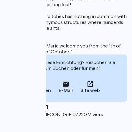
without the risk of getting lost!
This camping of 80 pitches has nothing in common with
enormous and anonymous structures where hunderds
of people swarm like ants.
Francine and Jean-Marie welcome you from the 1th of
April until the 15th of October. "
Interessiert Sie diese Einrichtung? Besuchen Sie
deren Website zum Buchen oder für mehr
Informationen.
Anrufen
E-Mail
Site web
Localisation
198 Quartier ROCHECONDRIE 07220 Viviers